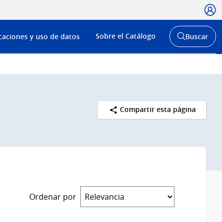
Usua
Menú
Sobre el Catálogo
caciones y uso de datos
Buscar
de
Abrir
buscador
navega
y
Compartir esta página
Ordenar por