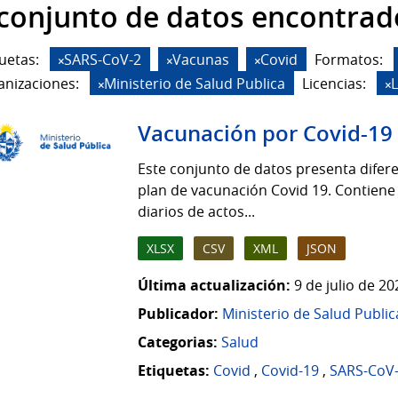
 conjunto de datos encontrad
uetas:
SARS-CoV-2
Vacunas
Covid
Formatos:
anizaciones:
Ministerio de Salud Publica
Licencias:
Vacunación por Covid-19
Este conjunto de datos presenta difere
plan de vacunación Covid 19. Contiene
diarios de actos...
XLSX
CSV
XML
JSON
Última actualización:
9 de julio de 2
Publicador:
Ministerio de Salud Public
Categorias:
Salud
Etiquetas:
Covid
,
Covid-19
,
SARS-CoV