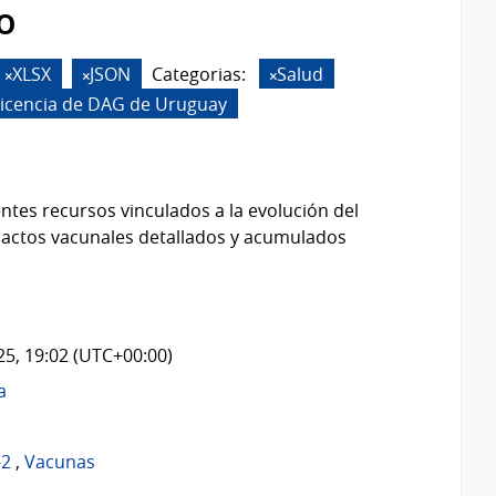
o
XLSX
JSON
Categorias:
Salud
Licencia de DAG de Uruguay
ntes recursos vinculados a la evolución del
 actos vacunales detallados y acumulados
025, 19:02 (UTC+00:00)
a
-2
,
Vacunas