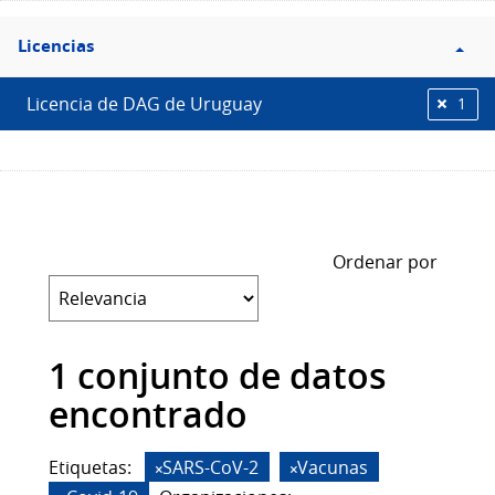
Filtro
Licencias
Licencias
Licencia de DAG de Uruguay
1
Ordenar por
1 conjunto de datos
encontrado
Etiquetas:
SARS-CoV-2
Vacunas