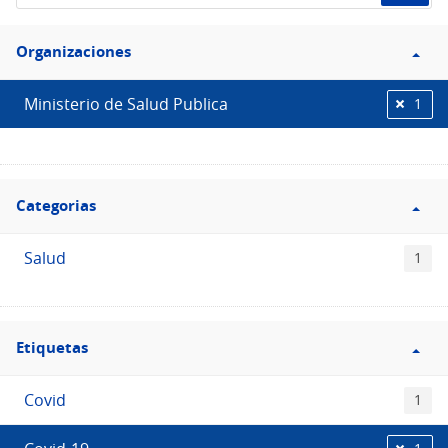
de
Filtro
datos...
Organizaciones
Organizaciones
Ministerio de Salud Publica
1
Filtro
Categorias
Categorias
Salud
1
Filtro
Etiquetas
Etiquetas
Covid
1