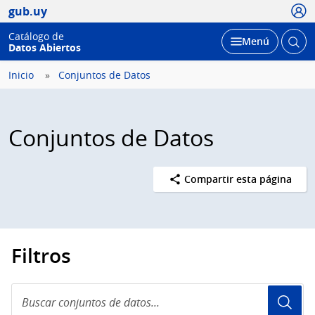
Usua
gub.uy
Catálogo de
Abrir
Desplegar
Menú
Datos Abiertos
busc
Inicio
Conjuntos de Datos
Conjuntos de Datos
Compartir esta página
Filtros
Buscar
conjuntos