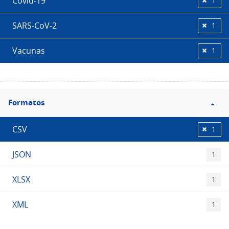
Covid-19
1
SARS-CoV-2
1
Vacunas
1
Filtro
Formatos
Formatos
CSV
1
JSON
1
XLSX
1
XML
1