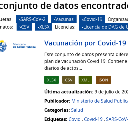
 conjunto de datos encontrad
uetas:
SARS-CoV-2
Vacunas
Covid-19
Organiza
matos:
CSV
XLSX
Licencias:
Licencia de DAG de 
Vacunación por Covid-19
Este conjunto de datos presenta difere
plan de vacunación Covid 19. Contiene
diarios de actos...
XLSX
CSV
XML
JSON
Última actualización:
9 de julio de 2
Publicador:
Ministerio de Salud Public
Categorias:
Salud
Etiquetas:
Covid
,
Covid-19
,
SARS-CoV