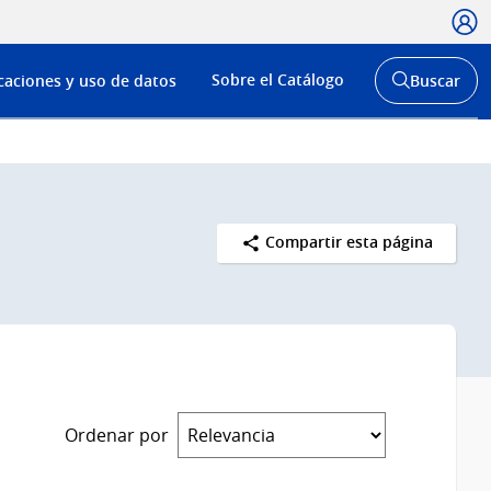
Usua
Menú
Sobre el Catálogo
caciones y uso de datos
Buscar
de
Abrir
buscador
navega
y
Compartir esta página
Ordenar por