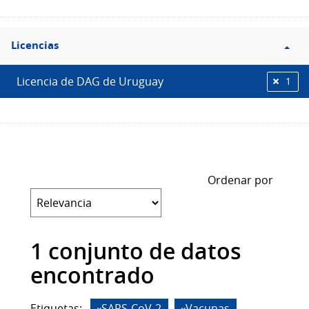
Filtro
Licencias
Licencias
Licencia de DAG de Uruguay
1
Ordenar por
1 conjunto de datos
encontrado
Etiquetas:
SARS-CoV-2
Vacunas