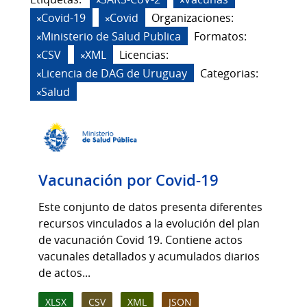
Covid-19
Covid
Organizaciones:
Ministerio de Salud Publica
Formatos:
CSV
XML
Licencias:
Licencia de DAG de Uruguay
Categorias:
Salud
Vacunación por Covid-19
Este conjunto de datos presenta diferentes
recursos vinculados a la evolución del plan
de vacunación Covid 19. Contiene actos
vacunales detallados y acumulados diarios
de actos...
XLSX
CSV
XML
JSON