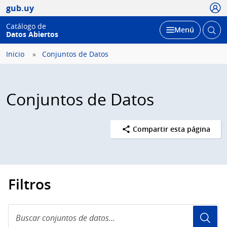
Usua
gub.uy
Catálogo de
Abrir
Desplegar
Menú
Datos Abiertos
busc
Inicio
Conjuntos de Datos
Conjuntos de Datos
Compartir esta página
Filtros
Buscar
conjuntos