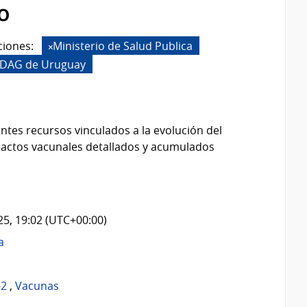
o
ciones:
Ministerio de Salud Publica
e DAG de Uruguay
ntes recursos vinculados a la evolución del
 actos vacunales detallados y acumulados
025, 19:02 (UTC+00:00)
a
-2
,
Vacunas