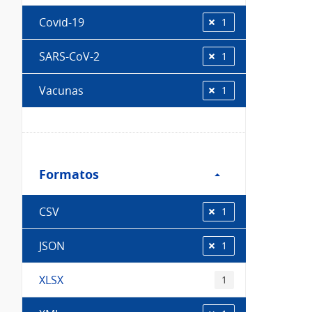
Covid-19
1
SARS-CoV-2
1
Vacunas
1
Filtro
Formatos
Formatos
CSV
1
JSON
1
XLSX
1