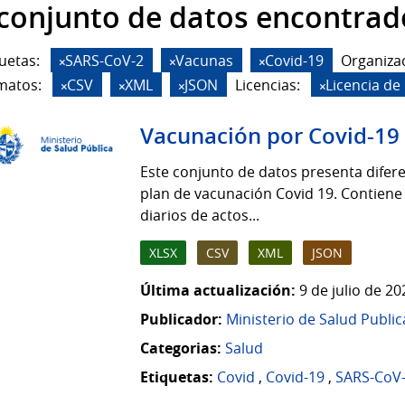
 conjunto de datos encontrad
uetas:
SARS-CoV-2
Vacunas
Covid-19
Organiza
matos:
CSV
XML
JSON
Licencias:
Licencia d
Vacunación por Covid-19
Este conjunto de datos presenta difere
plan de vacunación Covid 19. Contiene
diarios de actos...
XLSX
CSV
XML
JSON
Última actualización:
9 de julio de 2
Publicador:
Ministerio de Salud Public
Categorias:
Salud
Etiquetas:
Covid
,
Covid-19
,
SARS-CoV