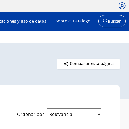
Usua
Menú
Sobre el Catálogo
caciones y uso de datos
Buscar
de
Abrir
buscador
navega
y
Compartir esta página
Ordenar por