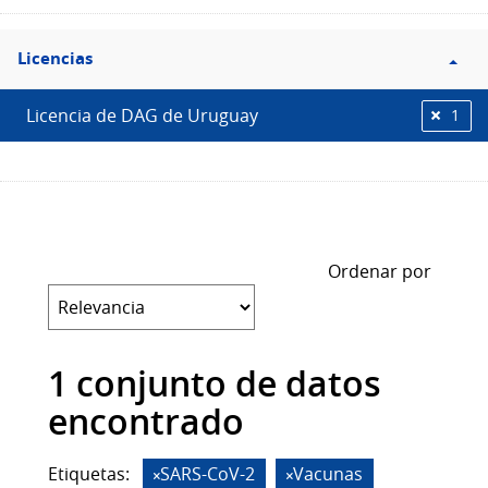
Filtro
Licencias
Licencias
Licencia de DAG de Uruguay
1
Ordenar por
1 conjunto de datos
encontrado
Etiquetas:
SARS-CoV-2
Vacunas