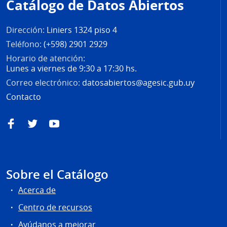
Catálogo de Datos Abiertos
página
Dirección:
Liniers 1324 piso 4
Teléfono:
(+598) 2901 2929
Horario de atención:
Lunes a viernes de 9:30 a 17:30 hs.
Correo electrónico:
datosabiertos@agesic.gub.uy
Contacto
Facebook
Twitter
YouTube
Sobre el Catálogo
Acerca de
Centro de recursos
Ayúdanos a mejorar