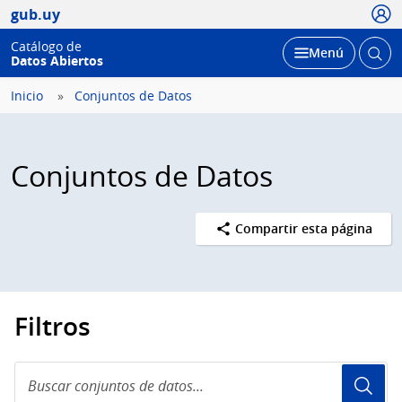
Usua
gub.uy
Catálogo de
Abrir
Desplegar
Menú
Datos Abiertos
busc
Inicio
Conjuntos de Datos
Conjuntos de Datos
Compartir esta página
Filtros
Buscar
conjuntos