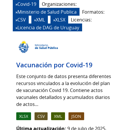
Covid-19
Organizaciones:
Ministerio de Salud Publica
Formatos:
CSV
XML
XLSX
Licencias:
Licencia de DAG de Uruguay
Vacunación por Covid-19
Este conjunto de datos presenta diferentes
recursos vinculados a la evolución del plan
de vacunación Covid 19. Contiene actos
vacunales detallados y acumulados diarios
de actos...
XLSX
CSV
XML
JSON
Última actualización:
9 de julio de 2025,