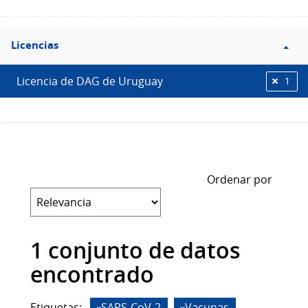
Filtro
Licencias
Licencias
Licencia de DAG de Uruguay
1
Ordenar por
1 conjunto de datos
encontrado
Etiquetas:
SARS-CoV-2
Vacunas