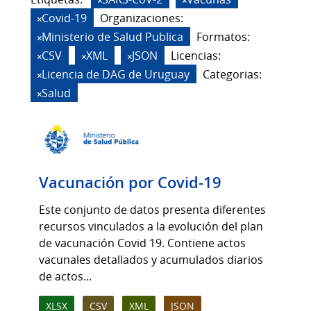
Covid-19
Organizaciones:
Ministerio de Salud Publica
Formatos:
CSV
XML
JSON
Licencias:
Licencia de DAG de Uruguay
Categorias:
Salud
Vacunación por Covid-19
Este conjunto de datos presenta diferentes
recursos vinculados a la evolución del plan
de vacunación Covid 19. Contiene actos
vacunales detallados y acumulados diarios
de actos...
XLSX
CSV
XML
JSON