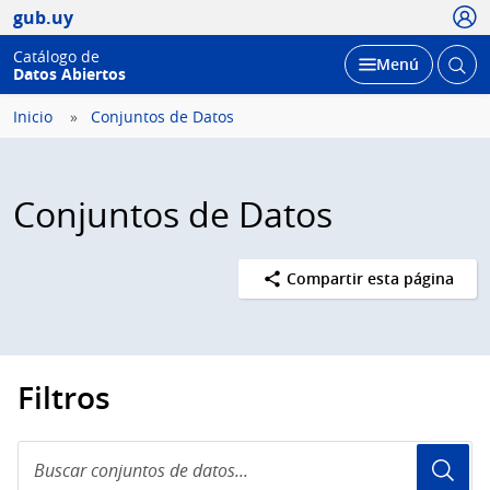
Usua
gub.uy
Catálogo de
Abrir
Desplegar
Menú
Datos Abiertos
busc
Inicio
Conjuntos de Datos
Conjuntos de Datos
Compartir esta página
Filtros
Buscar
conjuntos