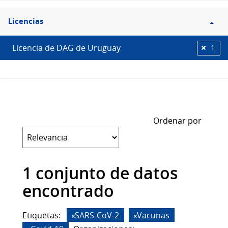
Filtro
Licencias
Licencias
Licencia de DAG de Uruguay
1
Ordenar por
1 conjunto de datos
encontrado
Etiquetas:
SARS-CoV-2
Vacunas