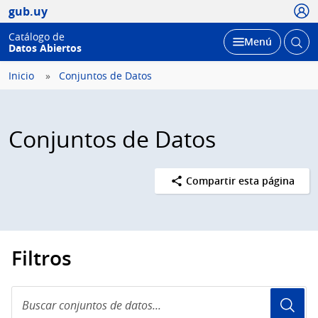
Usua
gub.uy
Catálogo de
Abrir
Desplegar
Menú
Datos Abiertos
busc
Inicio
Conjuntos de Datos
Conjuntos de Datos
Compartir esta página
Filtros
Buscar
conjuntos