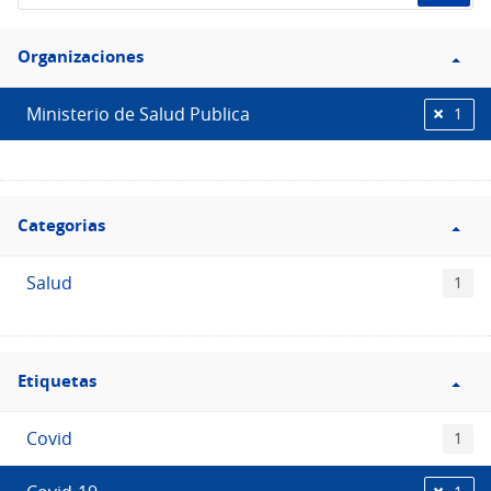
de
Filtro
datos...
Organizaciones
Organizaciones
Ministerio de Salud Publica
1
Filtro
Categorias
Categorias
Salud
1
Filtro
Etiquetas
Etiquetas
Covid
1