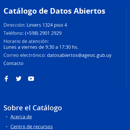
de
Catálogo de Datos Abiertos
página
Dirección:
Liniers 1324 piso 4
Teléfono:
(+598) 2901 2929
Horario de atención:
Lunes a viernes de 9:30 a 17:30 hs.
Correo electrónico:
datosabiertos@agesic.gub.uy
Contacto
Facebook
Twitter
YouTube
Sobre el Catálogo
Acerca de
Centro de recursos