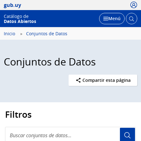
Usua
gub.uy
Catálogo de
Abrir
Desplegar
Menú
Datos Abiertos
busc
Inicio
Conjuntos de Datos
Conjuntos de Datos
Compartir esta página
Filtros
Buscar
conjuntos