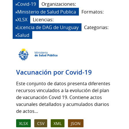
Covid-19
Organizaciones:
Ministerio de Salud Publica
Formatos:
XLSX
Licencias:
Licencia de DAG de Uruguay
Categorias:
Salud
Vacunación por Covid-19
Este conjunto de datos presenta diferentes
recursos vinculados a la evolución del plan
de vacunación Covid 19. Contiene actos
vacunales detallados y acumulados diarios
de actos...
XLSX
CSV
XML
JSON