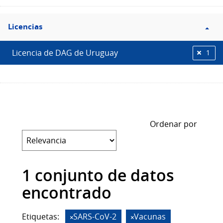
Filtro
Licencias
Licencias
Licencia de DAG de Uruguay
1
Ordenar por
1 conjunto de datos
encontrado
Etiquetas:
SARS-CoV-2
Vacunas