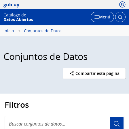
Usua
gub.uy
Catálogo de
Abrir
Desplegar
Menú
Datos Abiertos
busc
Inicio
Conjuntos de Datos
Conjuntos de Datos
Compartir esta página
Filtros
Buscar
conjuntos