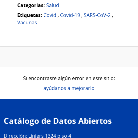
Categorias:
Salud
Etiquetas:
Covid
,
Covid-19
,
SARS-CoV-2
,
Vacunas
Si encontraste algún error en este sitio:
ayúdanos a mejorarlo
Pie
de
Catálogo de Datos Abiertos
página
Dirección:
Liniers 1324 piso 4