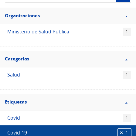
de
Filtro
datos...
Organizaciones
Organizaciones
Ministerio de Salud Publica
1
Filtro
Categorias
Categorias
Salud
1
Filtro
Etiquetas
Etiquetas
Covid
1
Covid-19
1