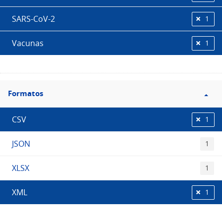
SARS-CoV-2
1
Vacunas
1
Filtro
Formatos
Formatos
CSV
1
JSON
1
XLSX
1
XML
1