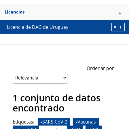
Filtro
Licencias
Licencias
Licencia de DAG de Uruguay
1
Ordenar por
1 conjunto de datos
encontrado
Etiquetas:
SARS-CoV-2
Vacunas