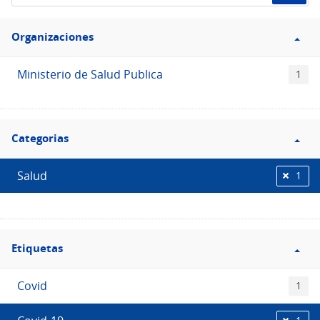
de
Filtro
datos...
Organizaciones
Organizaciones
Ministerio de Salud Publica
1
Filtro
Categorias
Categorias
Salud
1
Filtro
Etiquetas
Etiquetas
Covid
1