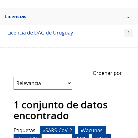
Filtro
Licencias
Licencias
Licencia de DAG de Uruguay
1
Ordenar por
1 conjunto de datos
encontrado
Etiquetas:
SARS-CoV-2
Vacunas