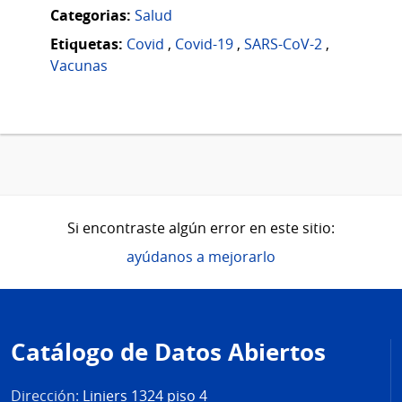
Categorias:
Salud
Etiquetas:
Covid
,
Covid-19
,
SARS-CoV-2
,
Vacunas
Si encontraste algún error en este sitio:
ayúdanos a mejorarlo
Pie
de
Catálogo de Datos Abiertos
página
Dirección:
Liniers 1324 piso 4