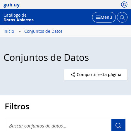
Usua
gub.uy
Catálogo de
Abrir
Desplegar
Menú
Datos Abiertos
busc
Inicio
Conjuntos de Datos
Conjuntos de Datos
Compartir esta página
Filtros
Buscar
conjuntos