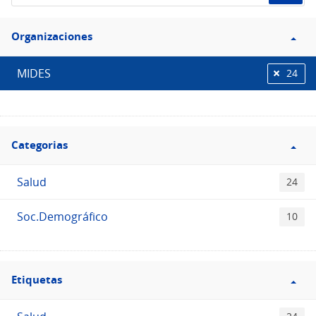
de
Filtro
datos...
Organizaciones
Organizaciones
MIDES
24
Filtro
Categorias
Categorias
Salud
24
Soc.Demográfico
10
Filtro
Etiquetas
Etiquetas