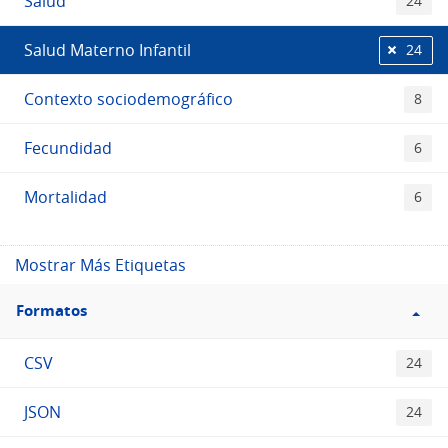
Salud
24
Salud Materno Infantil
24
Contexto sociodemográfico
8
Fecundidad
6
Mortalidad
6
Mostrar Más Etiquetas
Filtro
Formatos
Formatos
CSV
24
JSON
24