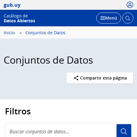
Usua
gub.uy
Catálogo de
Abrir
Desplegar
Menú
Datos Abiertos
busc
Inicio
Conjuntos de Datos
Conjuntos de Datos
Compartir esta página
Filtros
Buscar
conjuntos