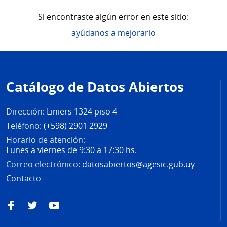
Si encontraste algún error en este sitio:
ayúdanos a mejorarlo
Pie
de
Catálogo de Datos Abiertos
página
Dirección:
Liniers 1324 piso 4
Teléfono:
(+598) 2901 2929
Horario de atención:
Lunes a viernes de 9:30 a 17:30 hs.
Correo electrónico:
datosabiertos@agesic.gub.uy
Contacto
Facebook
Twitter
YouTube