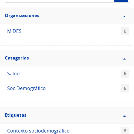
de
Filtro
datos...
Organizaciones
Organizaciones
MIDES
6
Filtro
Categorias
Categorias
Salud
6
Soc.Demográfico
6
Filtro
Etiquetas
Etiquetas
Contexto sociodemográfico
6