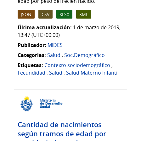
edad por peso del recién nacido.
JSON
CSV
XLSX
XML
Última actualización:
1 de marzo de 2019,
13:47 (UTC+00:00)
Publicador:
MIDES
Categorias:
Salud
,
Soc.Demográfico
Etiquetas:
Contexto sociodemográfico
,
Fecundidad
,
Salud
,
Salud Materno Infantil
Cantidad de nacimientos
según tramos de edad por