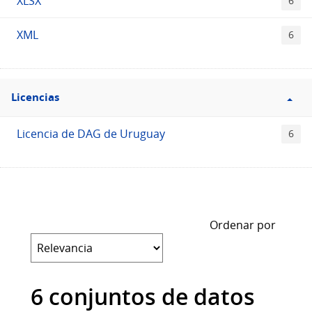
XLSX
6
XML
6
Filtro
Licencias
Licencias
Licencia de DAG de Uruguay
6
Ordenar por
6 conjuntos de datos