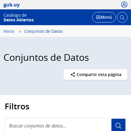
Usua
gub.uy
Catálogo de
Abrir
Desplegar
Menú
Datos Abiertos
busc
Inicio
Conjuntos de Datos
Conjuntos de Datos
Compartir esta página
Filtros
Buscar
conjuntos