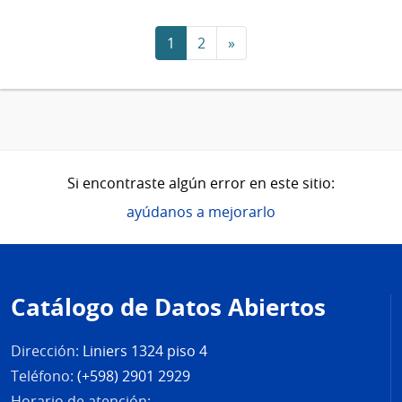
1
2
»
Si encontraste algún error en este sitio:
ayúdanos a mejorarlo
Pie
de
Catálogo de Datos Abiertos
página
Dirección:
Liniers 1324 piso 4
Teléfono:
(+598) 2901 2929
Horario de atención: