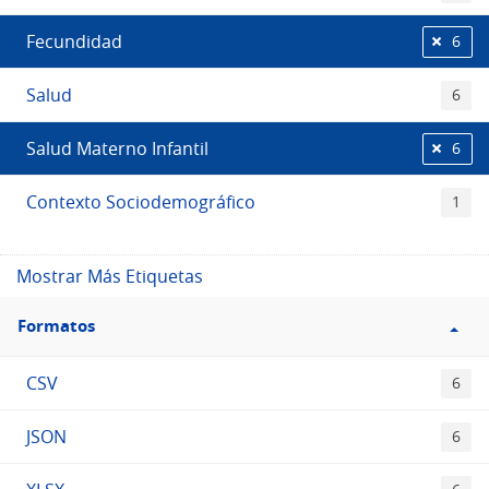
Fecundidad
6
Salud
6
Salud Materno Infantil
6
Contexto Sociodemográfico
1
Mostrar Más Etiquetas
Filtro
Formatos
Formatos
CSV
6
JSON
6