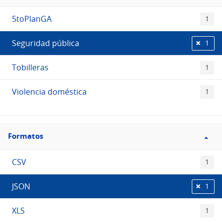
Etiquetas
5toPlanGA
1
Seguridad pública
1
Tobilleras
1
Violencia doméstica
1
Filtro
Formatos
Formatos
CSV
1
JSON
1
XLS
1