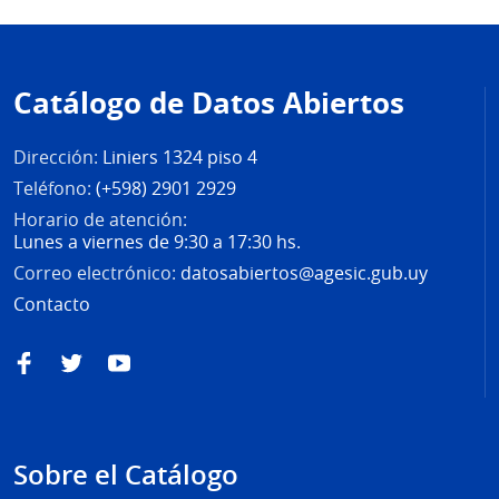
Pie
de
Catálogo de Datos Abiertos
página
Dirección:
Liniers 1324 piso 4
Teléfono:
(+598) 2901 2929
Horario de atención:
Lunes a viernes de 9:30 a 17:30 hs.
Correo electrónico:
datosabiertos@agesic.gub.uy
Contacto
Facebook
Twitter
YouTube
Sobre el Catálogo