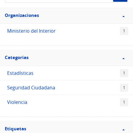
de
Filtro
datos...
Organizaciones
Organizaciones
Ministerio del Interior
1
Filtro
Categorias
Categorias
Estadísticas
1
Seguridad Ciudadana
1
Violencia
1
Filtro
Etiquetas