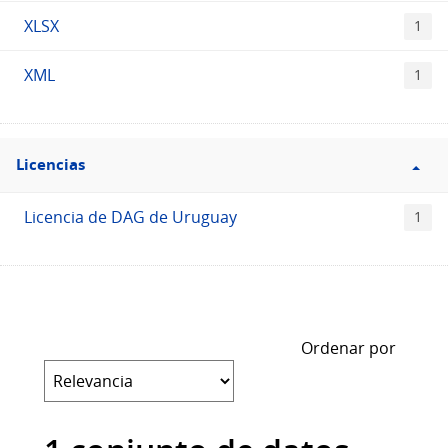
XLSX
1
XML
1
Filtro
Licencias
Licencias
Licencia de DAG de Uruguay
1
Ordenar por