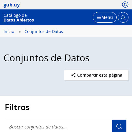
Usua
gub.uy
Catálogo de
Abrir
Desplegar
Menú
Datos Abiertos
busc
Inicio
Conjuntos de Datos
Conjuntos de Datos
Compartir esta página
Filtros
Buscar
conjuntos