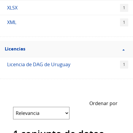
XLSX
1
XML
1
Filtro
Licencias
Licencias
Licencia de DAG de Uruguay
1
Ordenar por