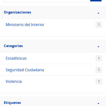
de
Filtro
datos...
Organizaciones
Organizaciones
Ministerio del Interior
1
Filtro
Categorias
Categorias
Estadísticas
1
Seguridad Ciudadana
1
Violencia
1
Filtro
Etiquetas