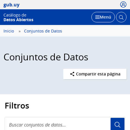
Usua
gub.uy
Catálogo de
Abrir
Desplegar
Menú
Datos Abiertos
busc
Inicio
Conjuntos de Datos
Conjuntos de Datos
Compartir esta página
Filtros
Buscar
conjuntos