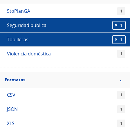
Etiquetas
5toPlanGA
1
Seguridad pública
1
Tobilleras
1
Violencia doméstica
1
Filtro
Formatos
Formatos
CSV
1
JSON
1
XLS
1