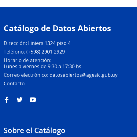
Pie
de
Catálogo de Datos Abiertos
página
Dirección:
Liniers 1324 piso 4
Teléfono:
(+598) 2901 2929
Horario de atención:
Lunes a viernes de 9:30 a 17:30 hs.
Correo electrónico:
datosabiertos@agesic.gub.uy
Contacto
Facebook
Twitter
YouTube
Sobre el Catálogo