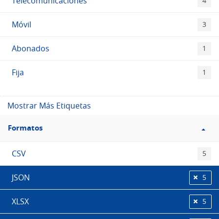
Telecomunicaciones
4
Móvil
3
Abonados
1
Fija
1
Mostrar Más Etiquetas
Filtro
Formatos
Formatos
CSV
5
JSON
5
XLSX
5