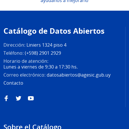
ayúdanos a mejorarlo
Pie
de
Catálogo de Datos Abiertos
página
Dirección:
Liniers 1324 piso 4
Teléfono:
(+598) 2901 2929
Horario de atención:
Lunes a viernes de 9:30 a 17:30 hs.
Correo electrónico:
datosabiertos@agesic.gub.uy
Contacto
Facebook
Twitter
YouTube
Sobre el Catálogo