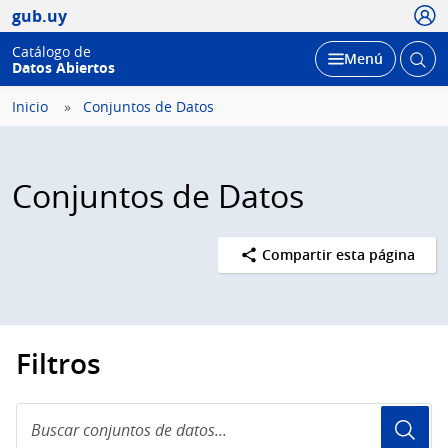
Usua
gub.uy
Catálogo de
Abrir
Desplegar
Menú
Datos Abiertos
busc
Inicio
Conjuntos de Datos
Conjuntos de Datos
Compartir esta página
Filtros
Buscar
conjuntos