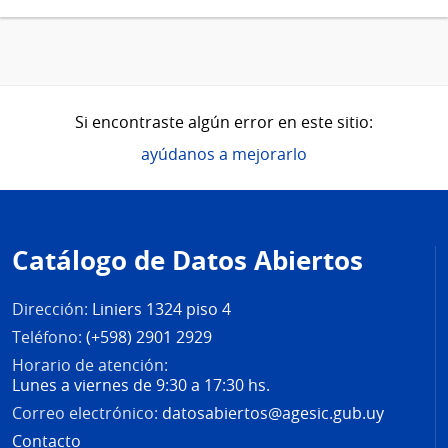
Si encontraste algún error en este sitio:
ayúdanos a mejorarlo
Pie
de
Catálogo de Datos Abiertos
página
Dirección:
Liniers 1324 piso 4
Teléfono:
(+598) 2901 2929
Horario de atención:
Lunes a viernes de 9:30 a 17:30 hs.
Correo electrónico:
datosabiertos@agesic.gub.uy
Contacto