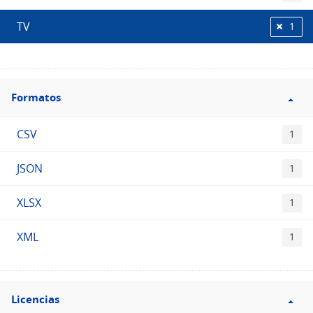
TV
1
Filtro
Formatos
Formatos
CSV
1
JSON
1
XLSX
1
XML
1
Filtro
Licencias
Licencias