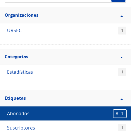
de
Filtro
datos...
Organizaciones
Organizaciones
URSEC
1
Filtro
Categorias
Categorias
Estadísticas
1
Filtro
Etiquetas
Etiquetas
Abonados
1
Suscriptores
1