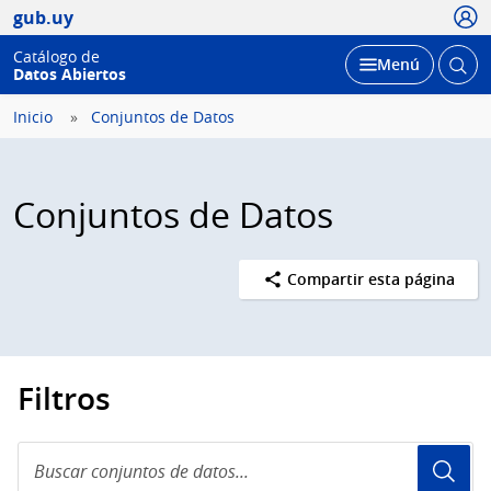
Usua
gub.uy
Catálogo de
Abrir
Desplegar
Menú
Datos Abiertos
busc
Inicio
Conjuntos de Datos
Conjuntos de Datos
Compartir esta página
Filtros
Buscar
conjuntos