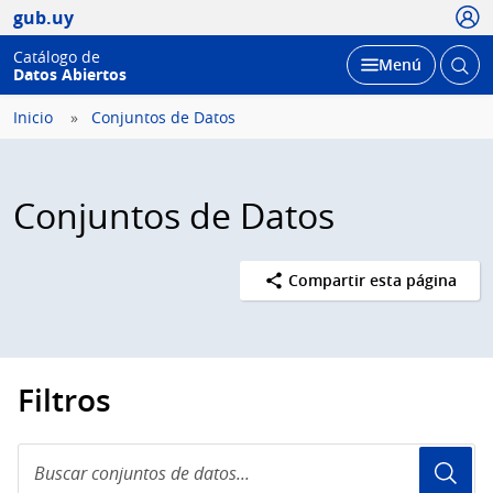
Usua
gub.uy
Catálogo de
Abrir
Desplegar
Menú
Datos Abiertos
busc
Inicio
Conjuntos de Datos
Conjuntos de Datos
Compartir esta página
Filtros
Buscar
conjuntos