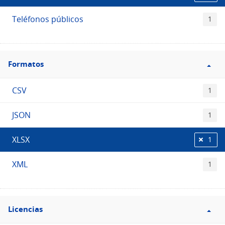
Teléfonos públicos
1
Filtro
Formatos
Formatos
CSV
1
JSON
1
XLSX
1
XML
1
Filtro
Licencias
Licencias