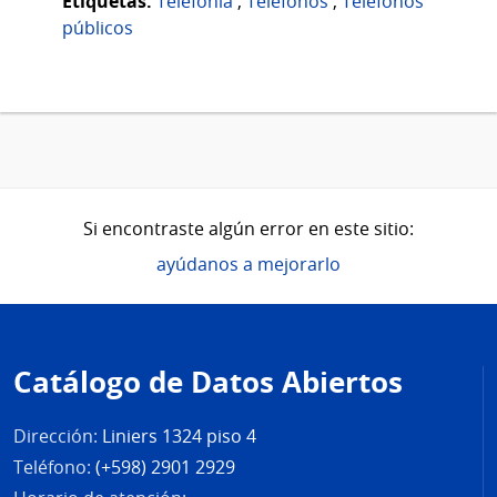
Etiquetas:
Telefonía
,
Teléfonos
,
Teléfonos
públicos
Si encontraste algún error en este sitio:
ayúdanos a mejorarlo
Pie
de
Catálogo de Datos Abiertos
página
Dirección:
Liniers 1324 piso 4
Teléfono:
(+598) 2901 2929