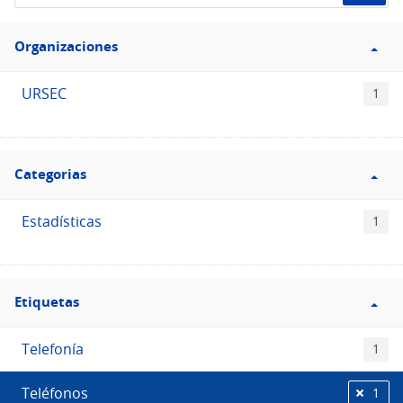
de
Filtro
datos...
Organizaciones
Organizaciones
URSEC
1
Filtro
Categorias
Categorias
Estadísticas
1
Filtro
Etiquetas
Etiquetas
Telefonía
1
Teléfonos
1