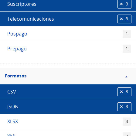
Suscriptores
3
Telecomunicaciones
3
Pospago
1
Prepago
1
Filtro
Formatos
Formatos
CSV
3
JSON
3
XLSX
3