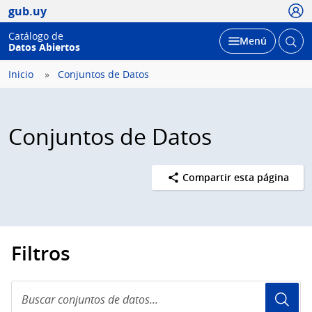
Usua
gub.uy
Catálogo de
Abrir
Desplegar
Menú
Datos Abiertos
busc
Inicio
Conjuntos de Datos
Conjuntos de Datos
Compartir esta página
Filtros
Buscar
conjuntos