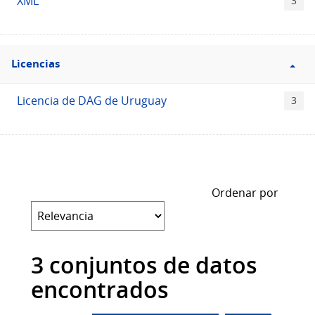
XML
3
Filtro
Licencias
Licencias
Licencia de DAG de Uruguay
3
Ordenar por
3 conjuntos de datos
encontrados