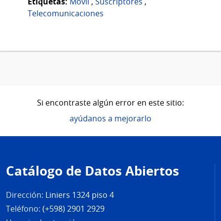
Etiquetas:
Móvil
,
Suscriptores
,
Telecomunicaciones
Si encontraste algún error en este sitio:
ayúdanos a mejorarlo
Pie
de
Catálogo de Datos Abiertos
página
Dirección:
Liniers 1324 piso 4
Teléfono:
(+598) 2901 2929