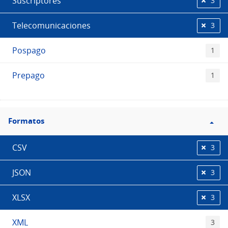
Suscriptores
3
Telecomunicaciones
3
Pospago
1
Prepago
1
Filtro
Formatos
Formatos
CSV
3
JSON
3
XLSX
3
XML
3