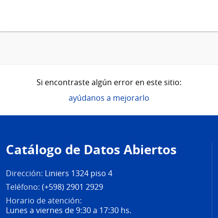
Si encontraste algún error en este sitio:
ayúdanos a mejorarlo
Pie
de
Catálogo de Datos Abiertos
página
Dirección:
Liniers 1324 piso 4
Teléfono:
(+598) 2901 2929
Horario de atención:
Lunes a viernes de 9:30 a 17:30 hs.