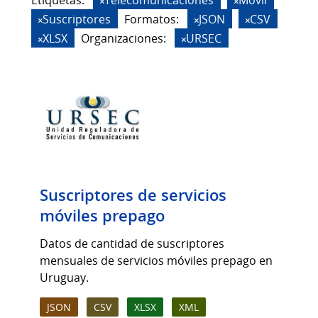
Etiquetas:
Telecomunicaciones
Móvil
Suscriptores
Formatos:
JSON
CSV
XLSX
Organizaciones:
URSEC
Suscriptores de servicios
móviles prepago
Datos de cantidad de suscriptores
mensuales de servicios móviles prepago en
Uruguay.
JSON
CSV
XLSX
XML