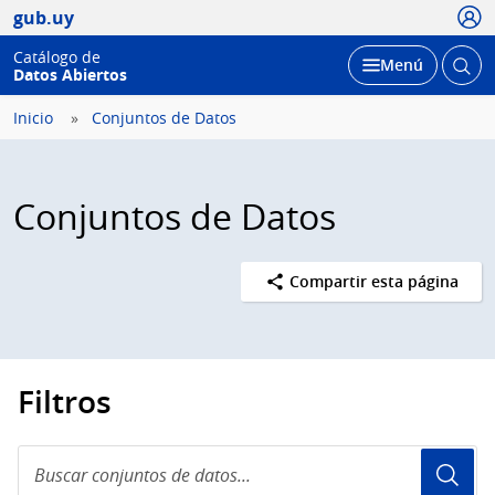
Usua
gub.uy
Catálogo de
Abrir
Desplegar
Menú
Datos Abiertos
busc
Inicio
Conjuntos de Datos
Conjuntos de Datos
Compartir esta página
Filtros
Buscar
conjuntos