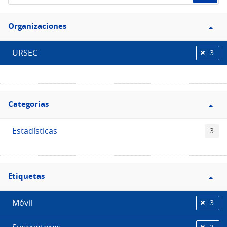
de
Filtro
datos...
Organizaciones
Organizaciones
URSEC
3
Filtro
Categorias
Categorias
Estadísticas
3
Filtro
Etiquetas
Etiquetas
Móvil
3