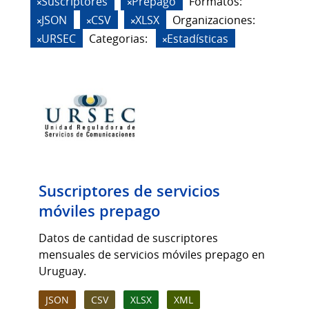
Suscriptores
Prepago
Formatos:
JSON
CSV
XLSX
Organizaciones:
URSEC
Categorias:
Estadísticas
Suscriptores de servicios
móviles prepago
Datos de cantidad de suscriptores
mensuales de servicios móviles prepago en
Uruguay.
JSON
CSV
XLSX
XML