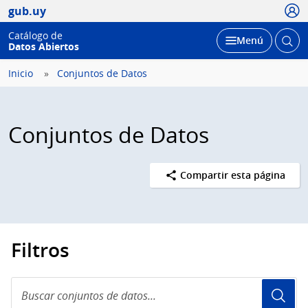
Usua
gub.uy
Catálogo de
Abrir
Desplegar
Menú
Datos Abiertos
busc
Inicio
Conjuntos de Datos
Conjuntos de Datos
Compartir esta página
Filtros
Buscar
conjuntos