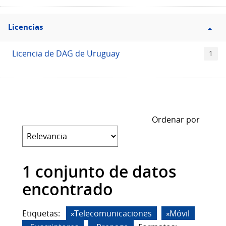
Filtro
Licencias
Licencias
Licencia de DAG de Uruguay
1
Ordenar por
1 conjunto de datos
encontrado
Etiquetas:
Telecomunicaciones
Móvil