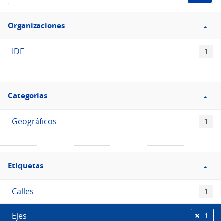
de
Filtro
datos...
Organizaciones
Organizaciones
IDE
1
Filtro
Categorias
Categorias
Geográficos
1
Filtro
Etiquetas
Etiquetas
Calles
1
Ejes
1