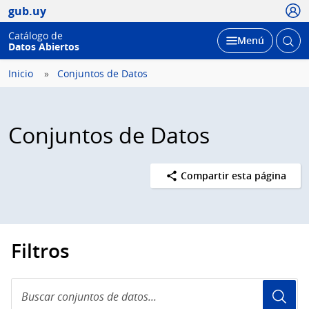
Usua
gub.uy
Catálogo de
Abrir
Desplegar
Menú
Datos Abiertos
busc
Inicio
Conjuntos de Datos
Conjuntos de Datos
Compartir esta página
Filtros
Buscar
conjuntos