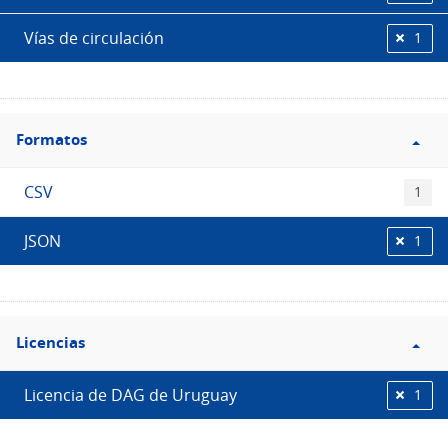
Vías de circulación
1
Filtro
Formatos
Formatos
CSV
1
JSON
1
Filtro
Licencias
Licencias
Licencia de DAG de Uruguay
1