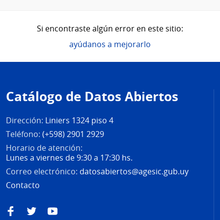
Si encontraste algún error en este sitio:
ayúdanos a mejorarlo
Pie
de
Catálogo de Datos Abiertos
página
Dirección:
Liniers 1324 piso 4
Teléfono:
(+598) 2901 2929
Horario de atención:
Lunes a viernes de 9:30 a 17:30 hs.
Correo electrónico:
datosabiertos@agesic.gub.uy
Contacto
Facebook
Twitter
YouTube