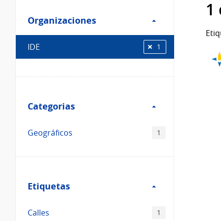
Filtro
datos...
1
Organizaciones
Organizaciones
Etiq
IDE
1
Filtro
Categorias
Categorias
Geográficos
1
Filtro
Etiquetas
Etiquetas
Calles
1