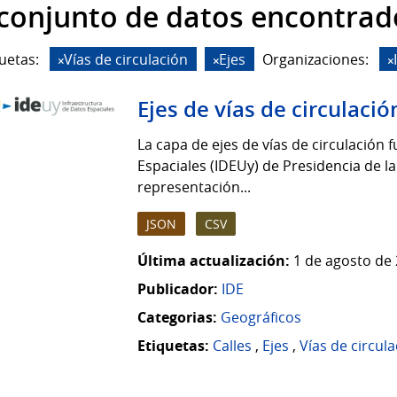
 conjunto de datos encontrad
uetas:
Vías de circulación
Ejes
Organizaciones:
Ejes de vías de circulació
La capa de ejes de vías de circulación 
Espaciales (IDEUy) de Presidencia de la
representación...
JSON
CSV
Última actualización:
1 de agosto de 
Publicador:
IDE
Categorias:
Geográficos
Etiquetas:
Calles
,
Ejes
,
Vías de circul