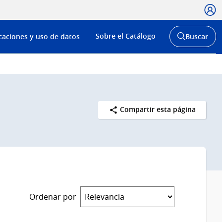
Usua
Menú
Sobre el Catálogo
caciones y uso de datos
Buscar
de
Abrir
buscador
navega
y
Compartir esta página
Ordenar por