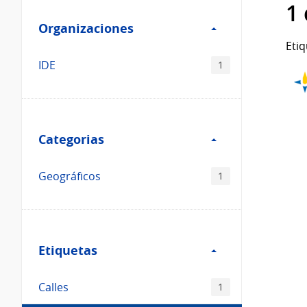
Filtro
datos...
1
Organizaciones
Organizaciones
Etiq
IDE
1
Filtro
Categorias
Categorias
Geográficos
1
Filtro
Etiquetas
Etiquetas
Calles
1