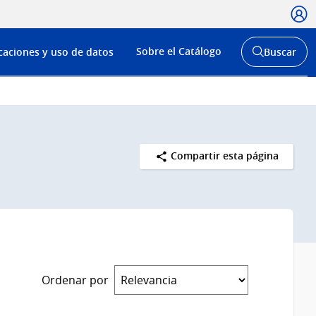
Usua
Menú
Sobre el Catálogo
caciones y uso de datos
Buscar
de
Abrir
buscador
navega
y
Compartir esta página
Ordenar por