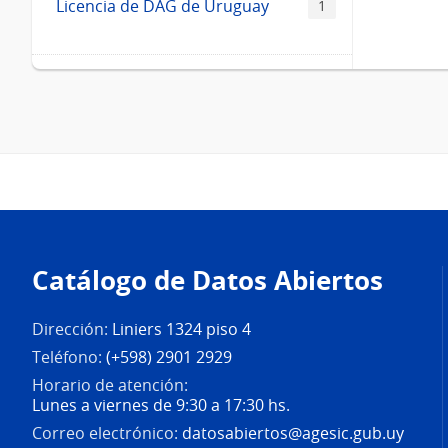
Licencia de DAG de Uruguay
1
Pie
de
Catálogo de Datos Abiertos
página
Dirección:
Liniers 1324 piso 4
Teléfono:
(+598) 2901 2929
Horario de atención:
Lunes a viernes de 9:30 a 17:30 hs.
Correo electrónico:
datosabiertos@agesic.gub.uy