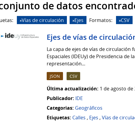
 conjunto de datos encontrad
uetas:
Vías de circulación
Ejes
Formatos:
CSV
Ejes de vías de circulació
La capa de ejes de vías de circulación 
Espaciales (IDEUy) de Presidencia de la
representación...
JSON
CSV
Última actualización:
1 de agosto de 
Publicador:
IDE
Categorias:
Geográficos
Etiquetas:
Calles
,
Ejes
,
Vías de circul