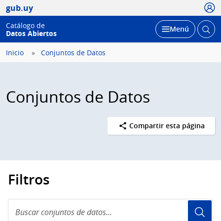
Usua
gub.uy
Catálogo de
Abrir
Desplegar
Menú
Datos Abiertos
busc
Inicio
Conjuntos de Datos
Conjuntos de Datos
Compartir esta página
Filtros
Buscar
conjuntos