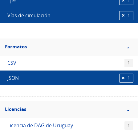
Ejes
1
Vías de circulación
1
Filtro
Formatos
Formatos
CSV
1
JSON
1
Filtro
Licencias
Licencias
Licencia de DAG de Uruguay
1