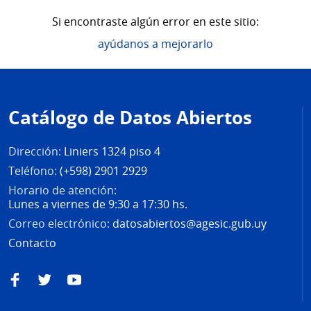
Si encontraste algún error en este sitio:
ayúdanos a mejorarlo
Pie
de
Catálogo de Datos Abiertos
página
Dirección:
Liniers 1324 piso 4
Teléfono:
(+598) 2901 2929
Horario de atención:
Lunes a viernes de 9:30 a 17:30 hs.
Correo electrónico:
datosabiertos@agesic.gub.uy
Contacto
Facebook
Twitter
YouTube