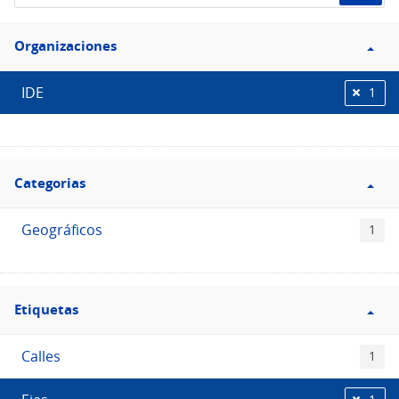
de
Filtro
datos...
Organizaciones
Organizaciones
IDE
1
Filtro
Categorias
Categorias
Geográficos
1
Filtro
Etiquetas
Etiquetas
Calles
1