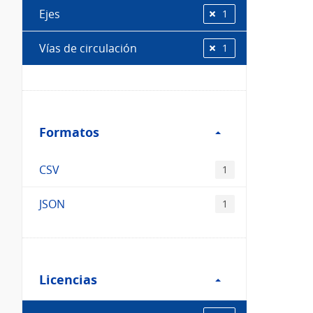
Ejes
1
Vías de circulación
1
Filtro
Formatos
Formatos
CSV
1
JSON
1
Filtro
Licencias
Licencias