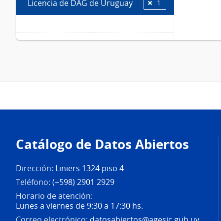
Licencia de DAG de Uruguay
1
Pie
de
Catálogo de Datos Abiertos
página
Dirección:
Liniers 1324 piso 4
Teléfono:
(+598) 2901 2929
Horario de atención:
Lunes a viernes de 9:30 a 17:30 hs.
Correo electrónico:
datosabiertos@agesic.gub.uy