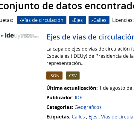
 conjunto de datos encontrad
uetas:
Vías de circulación
Ejes
Calles
Licencias:
Ejes de vías de circulació
La capa de ejes de vías de circulación 
Espaciales (IDEUy) de Presidencia de la
representación...
JSON
CSV
Última actualización:
1 de agosto de 
Publicador:
IDE
Categorias:
Geográficos
Etiquetas:
Calles
,
Ejes
,
Vías de circul