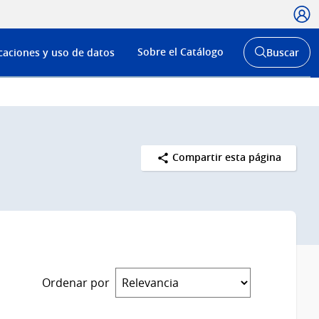
Usua
Menú
Sobre el Catálogo
caciones y uso de datos
Buscar
de
Abrir
buscador
navega
y
Compartir esta página
Ordenar por