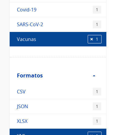
Covid-19
1
SARS-CoV-2
1
Vacunas
1
Filtro
Formatos
Formatos
CSV
1
JSON
1
XLSX
1