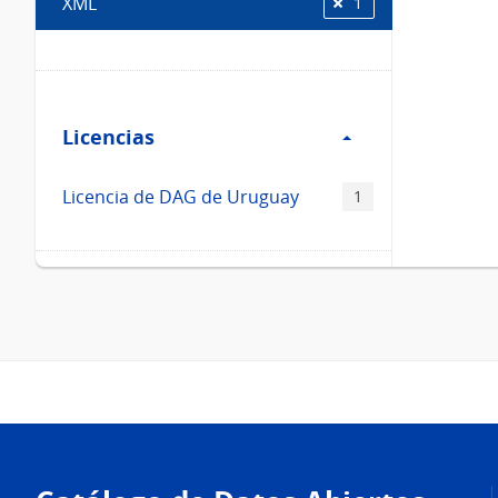
XML
1
Filtro
Licencias
Licencias
Licencia de DAG de Uruguay
1
Pie
de