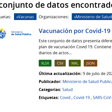
 conjunto de datos encontrad
uetas:
Vacunas
Organizaciones:
Ministerio de Salud
Vacunación por Covid-19
Este conjunto de datos presenta difere
plan de vacunación Covid 19. Contiene
diarios de actos...
XLSX
CSV
XML
JSON
Última actualización:
9 de julio de 2
Publicador:
Ministerio de Salud Public
Categorias:
Salud
Etiquetas:
Covid
,
Covid-19
,
SARS-CoV