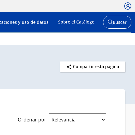
Usua
Menú
Sobre el Catálogo
caciones y uso de datos
Buscar
de
Abrir
buscador
navega
y
Compartir esta página
Ordenar por