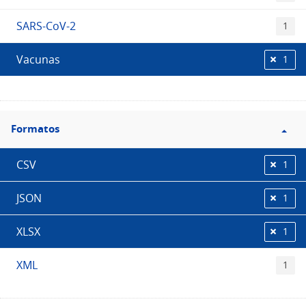
SARS-CoV-2
1
Vacunas
1
Filtro
Formatos
Formatos
CSV
1
JSON
1
XLSX
1
XML
1