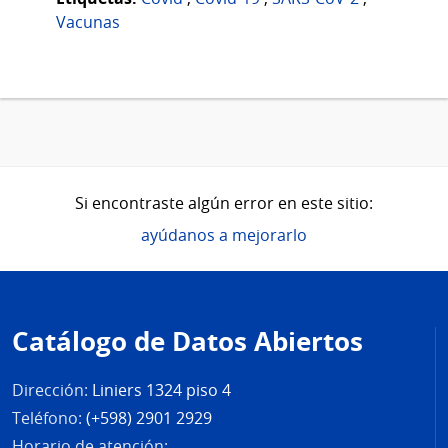
Vacunas
Si encontraste algún error en este sitio:
ayúdanos a mejorarlo
Pie
de
Catálogo de Datos Abiertos
página
Dirección:
Liniers 1324 piso 4
Teléfono:
(+598) 2901 2929
Horario de atención: