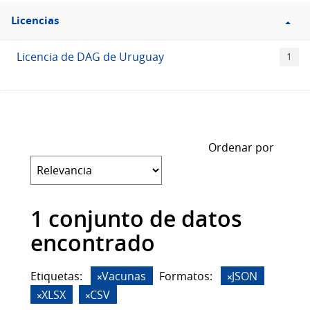
Filtro
Licencias
Licencias
Licencia de DAG de Uruguay
1
Ordenar por
1 conjunto de datos
encontrado
Etiquetas:
Vacunas
Formatos:
JSON
XLSX
CSV