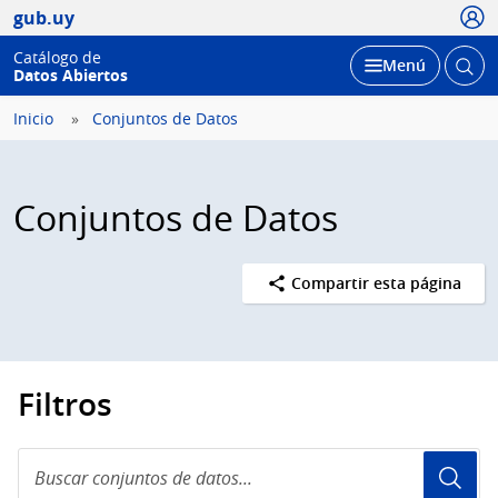
Usua
gub.uy
Catálogo de
Abrir
Desplegar
Menú
Datos Abiertos
busc
Inicio
Conjuntos de Datos
Conjuntos de Datos
Compartir esta página
Filtros
Buscar
conjuntos