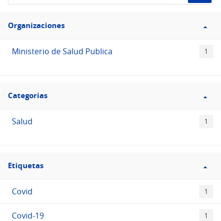
de
Filtro
datos...
Organizaciones
Organizaciones
Ministerio de Salud Publica
1
Filtro
Categorias
Categorias
Salud
1
Filtro
Etiquetas
Etiquetas
Covid
1
Covid-19
1