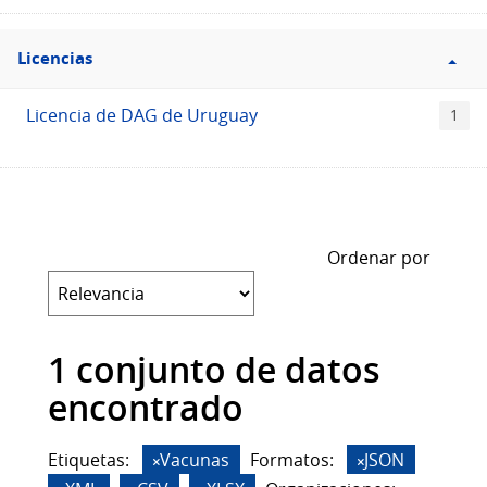
Filtro
Licencias
Licencias
Licencia de DAG de Uruguay
1
Ordenar por
1 conjunto de datos
encontrado
Etiquetas:
Vacunas
Formatos:
JSON