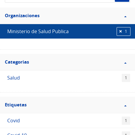
de
Filtro
datos...
Organizaciones
Organizaciones
Ministerio de Salud Publica
1
Filtro
Categorias
Categorias
Salud
1
Filtro
Etiquetas
Etiquetas
Covid
1