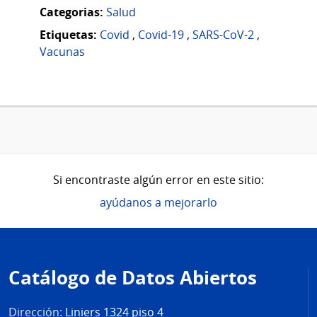
Categorias:
Salud
Etiquetas:
Covid
,
Covid-19
,
SARS-CoV-2
,
Vacunas
Si encontraste algún error en este sitio:
ayúdanos a mejorarlo
Pie
de
Catálogo de Datos Abiertos
página
Dirección:
Liniers 1324 piso 4