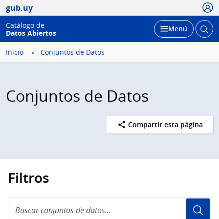
Usua
gub.uy
Catálogo de
Abrir
Desplegar
Menú
Datos Abiertos
busc
Inicio
Conjuntos de Datos
Conjuntos de Datos
Compartir esta página
Filtros
Buscar
conjuntos