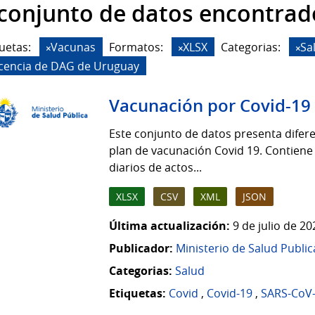
 conjunto de datos encontrad
uetas:
Vacunas
Formatos:
XLSX
Categorias:
Sa
icencia de DAG de Uruguay
Vacunación por Covid-19
Este conjunto de datos presenta difere
plan de vacunación Covid 19. Contiene
diarios de actos...
XLSX
CSV
XML
JSON
Última actualización:
9 de julio de 2
Publicador:
Ministerio de Salud Public
Categorias:
Salud
Etiquetas:
Covid
,
Covid-19
,
SARS-CoV