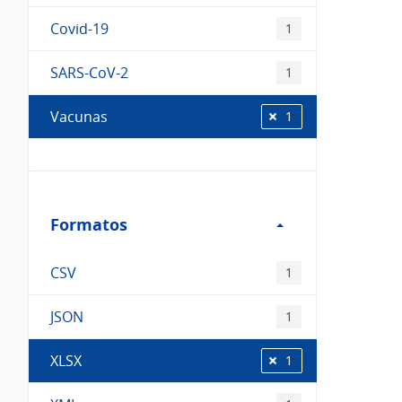
Covid-19
1
SARS-CoV-2
1
Vacunas
1
Filtro
Formatos
Formatos
CSV
1
JSON
1
XLSX
1