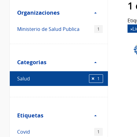
Filtro
datos...
1
Organizaciones
Organizaciones
Etiq
L
Ministerio de Salud Publica
1
Filtro
Categorias
Categorias
Salud
1
Filtro
Etiquetas
Etiquetas
Covid
1