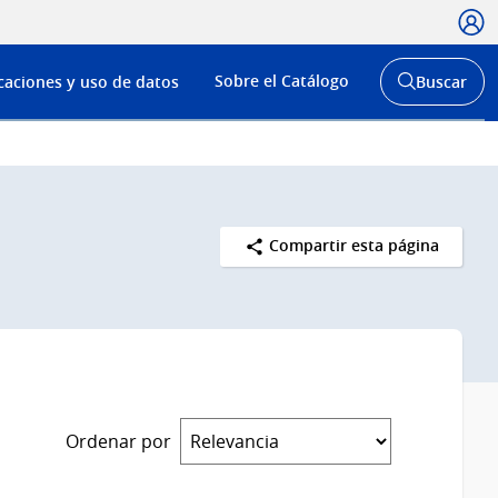
Usua
Menú
Sobre el Catálogo
caciones y uso de datos
Buscar
de
Abrir
buscador
navega
y
Compartir esta página
Ordenar por