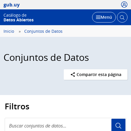
Usua
gub.uy
Catálogo de
Abrir
Desplegar
Menú
Datos Abiertos
busc
Inicio
Conjuntos de Datos
Conjuntos de Datos
Compartir esta página
Filtros
Buscar
conjuntos