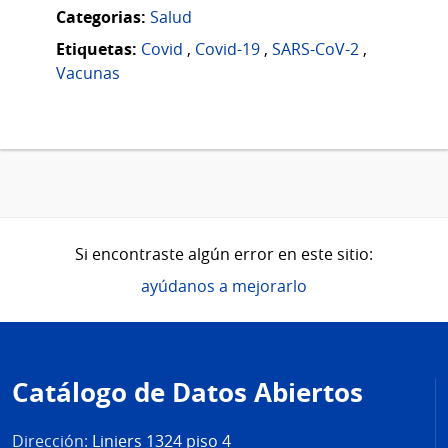
Categorias:
Salud
Etiquetas:
Covid
,
Covid-19
,
SARS-CoV-2
,
Vacunas
Si encontraste algún error en este sitio:
ayúdanos a mejorarlo
Pie
de
Catálogo de Datos Abiertos
página
Dirección:
Liniers 1324 piso 4