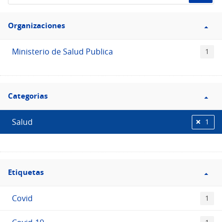
de
Filtro
datos...
Organizaciones
Organizaciones
Ministerio de Salud Publica
1
Filtro
Categorias
Categorias
Salud
1
Filtro
Etiquetas
Etiquetas
Covid
1