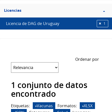
Filtro
Licencias
Licencias
Licencia de DAG de Uruguay
1
Ordenar por
1 conjunto de datos
encontrado
Etiquetas:
Vacunas
Formatos:
XLSX