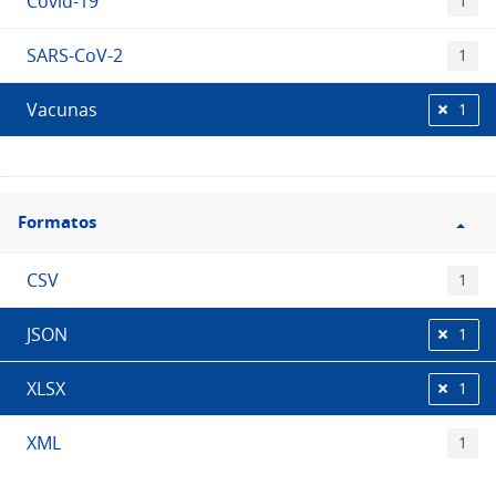
Covid-19
1
SARS-CoV-2
1
Vacunas
1
Filtro
Formatos
Formatos
CSV
1
JSON
1
XLSX
1
XML
1