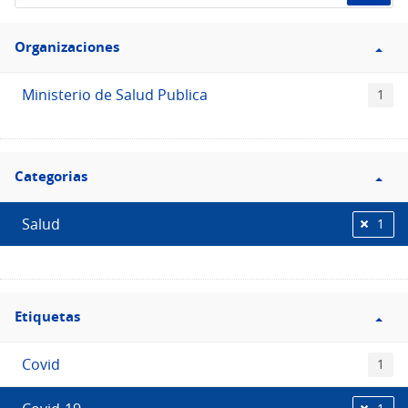
de
Filtro
datos...
Organizaciones
Organizaciones
Ministerio de Salud Publica
1
Filtro
Categorias
Categorias
Salud
1
Filtro
Etiquetas
Etiquetas
Covid
1