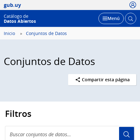
Usua
gub.uy
Catálogo de
Abrir
Desplegar
Menú
Datos Abiertos
busc
Inicio
Conjuntos de Datos
Conjuntos de Datos
Compartir esta página
Filtros
Buscar
conjuntos