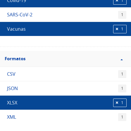
Covid-19
1
SARS-CoV-2
1
Vacunas
1
Filtro
Formatos
Formatos
CSV
1
JSON
1
XLSX
1
XML
1