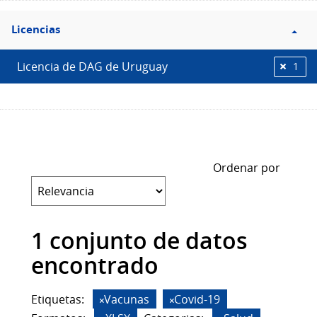
Filtro
Licencias
Licencias
Licencia de DAG de Uruguay
1
Ordenar por
1 conjunto de datos
encontrado
Etiquetas:
Vacunas
Covid-19