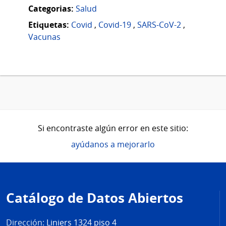
Categorias:
Salud
Etiquetas:
Covid
,
Covid-19
,
SARS-CoV-2
,
Vacunas
Si encontraste algún error en este sitio:
ayúdanos a mejorarlo
Pie
de
Catálogo de Datos Abiertos
página
Dirección:
Liniers 1324 piso 4