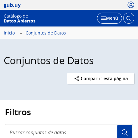
Usua
gub.uy
Catálogo de
Abrir
Desplegar
Menú
Datos Abiertos
busc
Inicio
Conjuntos de Datos
Conjuntos de Datos
Compartir esta página
Filtros
Buscar
conjuntos