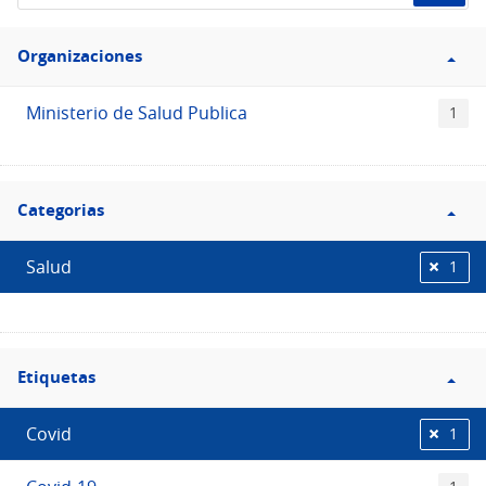
de
Filtro
datos...
Organizaciones
Organizaciones
Ministerio de Salud Publica
1
Filtro
Categorias
Categorias
Salud
1
Filtro
Etiquetas
Etiquetas
Covid
1