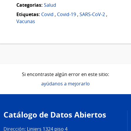
Categorias:
Salud
Etiquetas:
Covid
,
Covid-19
,
SARS-CoV-2
,
Vacunas
Si encontraste algún error en este sitio:
ayúdanos a mejorarlo
Pie
de
Catálogo de Datos Abiertos
página
Dirección:
Liniers 1324 piso 4