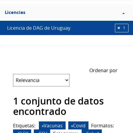
Filtro
Licencias
Licencias
Licencia de DAG de Uruguay
1
Ordenar por
1 conjunto de datos
encontrado
Etiquetas:
Vacunas
Covid
Formatos: