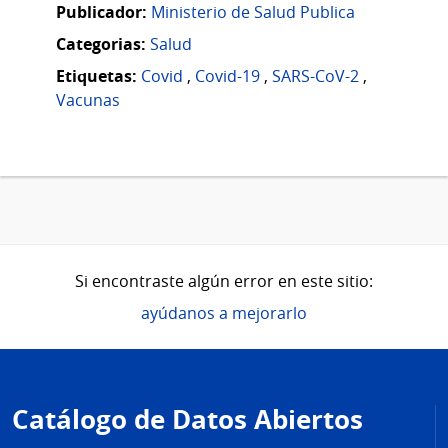
Publicador:
Ministerio de Salud Publica
Categorias:
Salud
Etiquetas:
Covid
,
Covid-19
,
SARS-CoV-2
,
Vacunas
Si encontraste algún error en este sitio:
ayúdanos a mejorarlo
Pie
de
Catálogo de Datos Abiertos
página