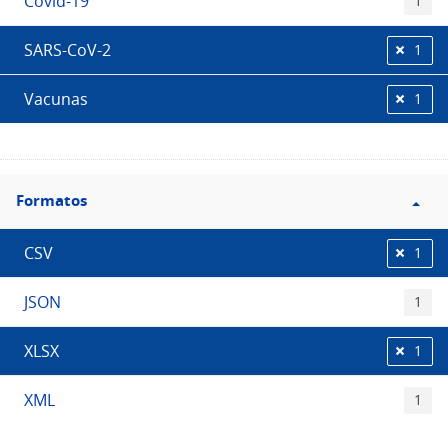
Covid-19
1
SARS-CoV-2
1
Vacunas
1
Filtro
Formatos
Formatos
CSV
1
JSON
1
XLSX
1
XML
1