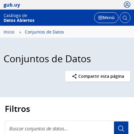
Usua
gub.uy
Catálogo de
Abrir
Desplegar
Menú
Datos Abiertos
busc
Inicio
Conjuntos de Datos
Conjuntos de Datos
Compartir esta página
Filtros
Buscar
conjuntos