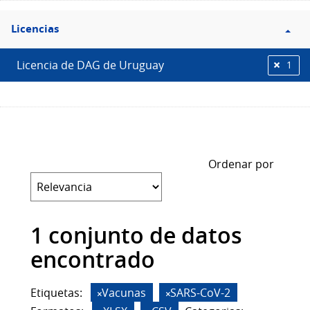
Filtro
Licencias
Licencias
Licencia de DAG de Uruguay
1
Ordenar por
1 conjunto de datos
encontrado
Etiquetas:
Vacunas
SARS-CoV-2