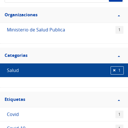
de
Filtro
datos...
Organizaciones
Organizaciones
Ministerio de Salud Publica
1
Filtro
Categorias
Categorias
Salud
1
Filtro
Etiquetas
Etiquetas
Covid
1