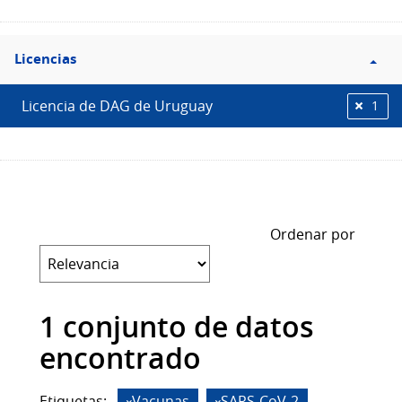
Filtro
Licencias
Licencias
Licencia de DAG de Uruguay
1
Ordenar por
1 conjunto de datos
encontrado
Etiquetas:
Vacunas
SARS-CoV-2