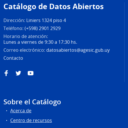
de
Catálogo de Datos Abiertos
página
Dirección:
Liniers 1324 piso 4
Teléfono:
(+598) 2901 2929
Horario de atención:
Lunes a viernes de 9:30 a 17:30 hs.
Correo electrónico:
datosabiertos@agesic.gub.uy
Contacto
Facebook
Twitter
YouTube
Sobre el Catálogo
Acerca de
Centro de recursos