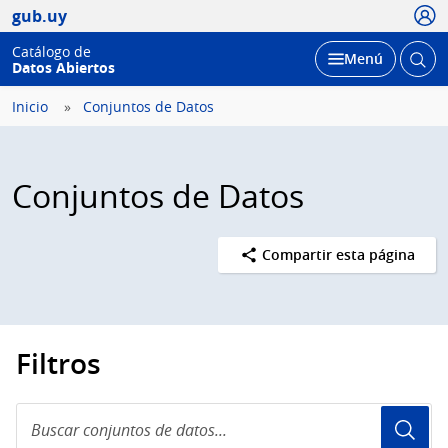
Usua
gub.uy
Catálogo de
Abrir
Desplegar
Menú
Datos Abiertos
busc
Inicio
Conjuntos de Datos
Conjuntos de Datos
Compartir esta página
Filtros
Buscar
conjuntos