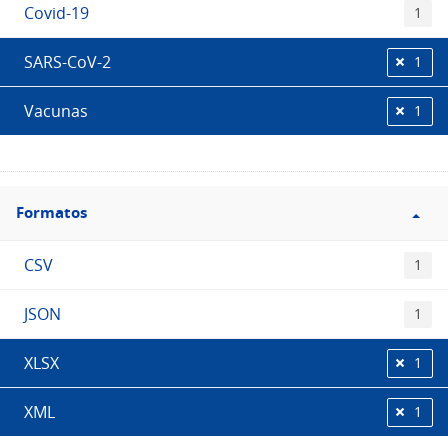
Covid-19
1
SARS-CoV-2
1
Vacunas
1
Filtro
Formatos
Formatos
CSV
1
JSON
1
XLSX
1
XML
1