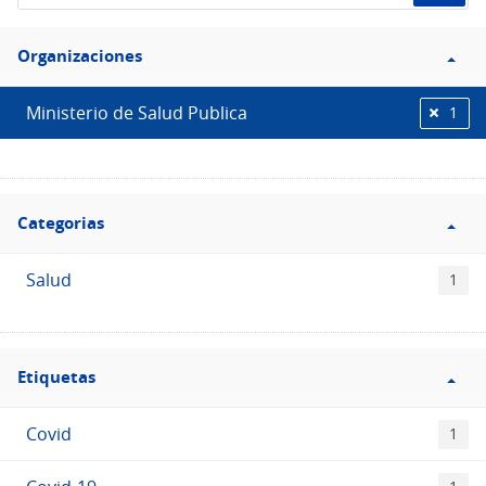
de
Filtro
datos...
Organizaciones
Organizaciones
Ministerio de Salud Publica
1
Filtro
Categorias
Categorias
Salud
1
Filtro
Etiquetas
Etiquetas
Covid
1