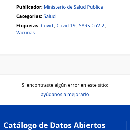
Publicador:
Ministerio de Salud Publica
Categorias:
Salud
Etiquetas:
Covid
,
Covid-19
,
SARS-CoV-2
,
Vacunas
Si encontraste algún error en este sitio:
ayúdanos a mejorarlo
Pie
de
Catálogo de Datos Abiertos
página