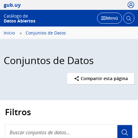
Usua
gub.uy
Catálogo de
Abrir
Desplegar
Menú
Datos Abiertos
busc
Inicio
Conjuntos de Datos
Conjuntos de Datos
Compartir esta página
Filtros
Buscar
conjuntos