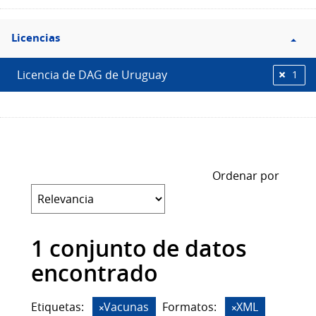
Filtro
Licencias
Licencias
Licencia de DAG de Uruguay
1
Ordenar por
1 conjunto de datos
encontrado
Etiquetas:
Vacunas
Formatos:
XML