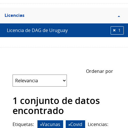
Filtro
Licencias
Licencias
Licencia de DAG de Uruguay
1
Ordenar por
1 conjunto de datos
encontrado
Etiquetas:
Vacunas
Covid
Licencias: