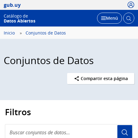
Usua
gub.uy
Catálogo de
Abrir
Desplegar
Menú
Datos Abiertos
busc
Inicio
Conjuntos de Datos
Conjuntos de Datos
Compartir esta página
Filtros
Buscar
conjuntos