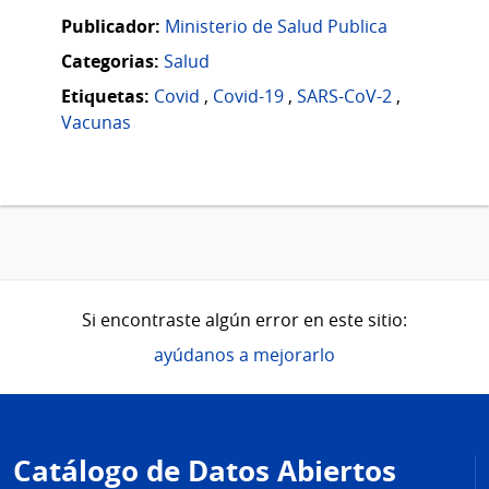
Publicador:
Ministerio de Salud Publica
Categorias:
Salud
Etiquetas:
Covid
,
Covid-19
,
SARS-CoV-2
,
Vacunas
Si encontraste algún error en este sitio:
ayúdanos a mejorarlo
Pie
de
Catálogo de Datos Abiertos
página