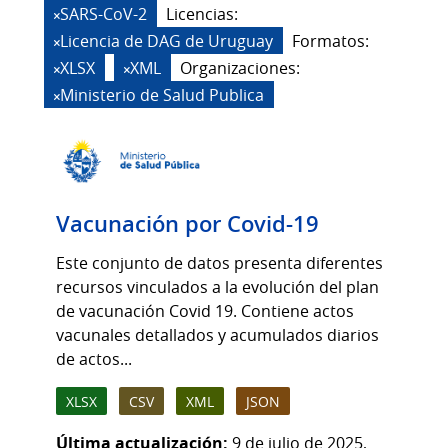
SARS-CoV-2
Licencias:
Licencia de DAG de Uruguay
Formatos:
XLSX
XML
Organizaciones:
Ministerio de Salud Publica
Vacunación por Covid-19
Este conjunto de datos presenta diferentes
recursos vinculados a la evolución del plan
de vacunación Covid 19. Contiene actos
vacunales detallados y acumulados diarios
de actos...
XLSX
CSV
XML
JSON
Última actualización:
9 de julio de 2025,