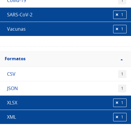
Covid-19
1
SARS-CoV-2
1
Vacunas
1
Filtro
Formatos
Formatos
CSV
1
JSON
1
XLSX
1
XML
1