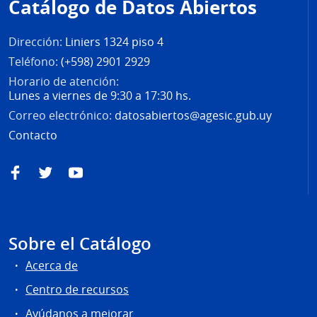
Catálogo de Datos Abiertos
página
Dirección:
Liniers 1324 piso 4
Teléfono:
(+598) 2901 2929
Horario de atención:
Lunes a viernes de 9:30 a 17:30 hs.
Correo electrónico:
datosabiertos@agesic.gub.uy
Contacto
Facebook
Twitter
YouTube
Sobre el Catálogo
Acerca de
Centro de recursos
Ayúdanos a mejorar