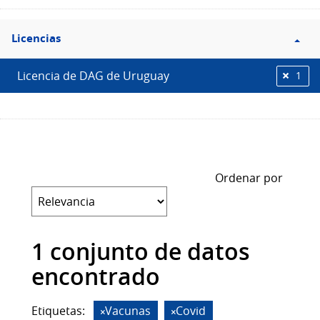
Filtro
Licencias
Licencias
Licencia de DAG de Uruguay
1
Ordenar por
1 conjunto de datos
encontrado
Etiquetas:
Vacunas
Covid