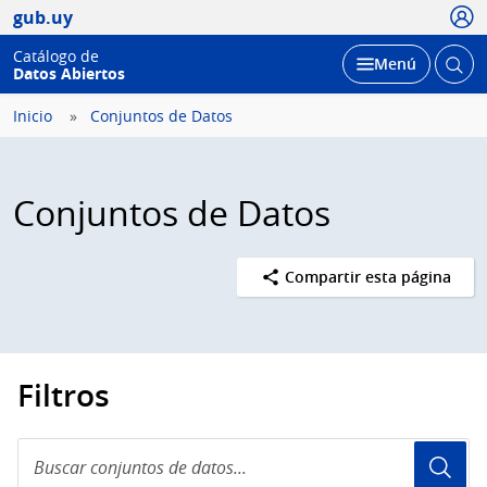
Usua
gub.uy
Catálogo de
Abrir
Desplegar
Menú
Datos Abiertos
busc
Inicio
Conjuntos de Datos
Conjuntos de Datos
Compartir esta página
Filtros
Buscar
conjuntos