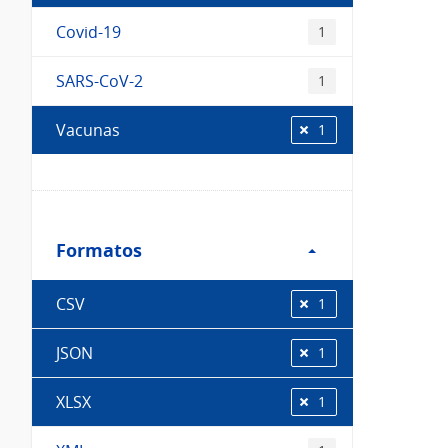
Covid-19
1
SARS-CoV-2
1
Vacunas
1
Filtro
Formatos
Formatos
CSV
1
JSON
1
XLSX
1