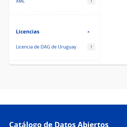
XML
1
Filtro
Licencias
Licencias
Licencia de DAG de Uruguay
1
Pie
de
Catálogo de Datos Abiertos