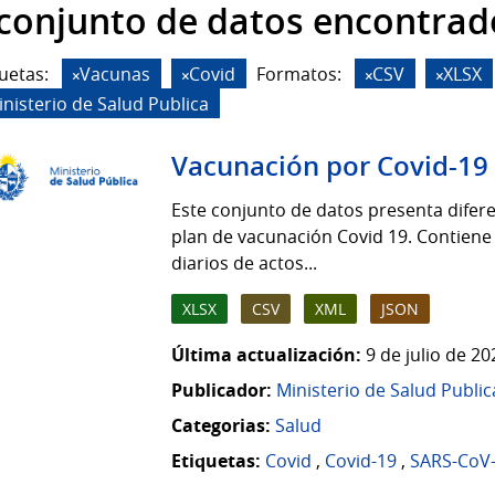
 conjunto de datos encontrad
uetas:
Vacunas
Covid
Formatos:
CSV
XLSX
inisterio de Salud Publica
Vacunación por Covid-19
Este conjunto de datos presenta difere
plan de vacunación Covid 19. Contiene
diarios de actos...
XLSX
CSV
XML
JSON
Última actualización:
9 de julio de 2
Publicador:
Ministerio de Salud Public
Categorias:
Salud
Etiquetas:
Covid
,
Covid-19
,
SARS-CoV