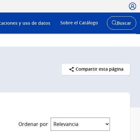
Usua
Menú
Sobre el Catálogo
caciones y uso de datos
Buscar
de
Abrir
buscador
navega
y
Compartir esta página
Ordenar por