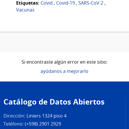
Etiquetas:
Covid
,
Covid-19
,
SARS-CoV-2
,
Vacunas
Si encontraste algún error en este sitio:
ayúdanos a mejorarlo
Pie
de
Catálogo de Datos Abiertos
página
Dirección:
Liniers 1324 piso 4
Teléfono:
(+598) 2901 2929