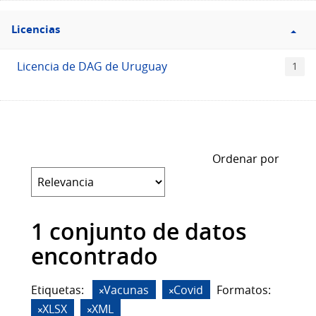
Filtro
Licencias
Licencias
Licencia de DAG de Uruguay
1
Ordenar por
1 conjunto de datos
encontrado
Etiquetas:
Vacunas
Covid
Formatos:
XLSX
XML