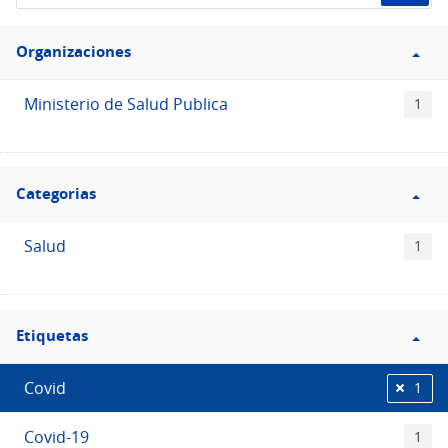
de
Filtro
datos...
Organizaciones
Organizaciones
Ministerio de Salud Publica
1
Filtro
Categorias
Categorias
Salud
1
Filtro
Etiquetas
Etiquetas
Covid
1
Covid-19
1