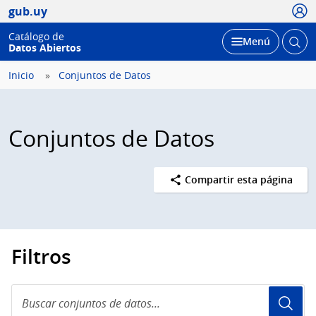
Usua
gub.uy
Catálogo de
Abrir
Desplegar
Menú
Datos Abiertos
busc
Inicio
Conjuntos de Datos
Conjuntos de Datos
Compartir esta página
Filtros
Buscar
conjuntos