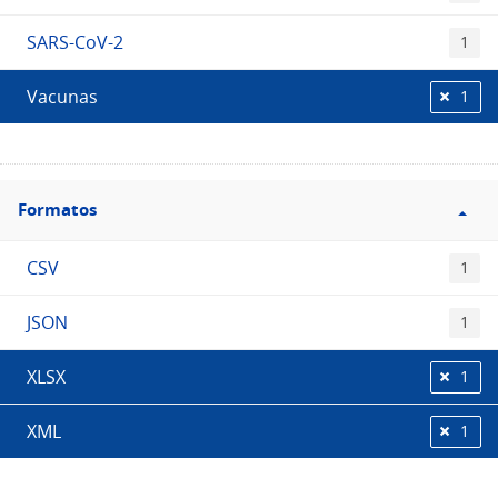
SARS-CoV-2
1
Vacunas
1
Filtro
Formatos
Formatos
CSV
1
JSON
1
XLSX
1
XML
1