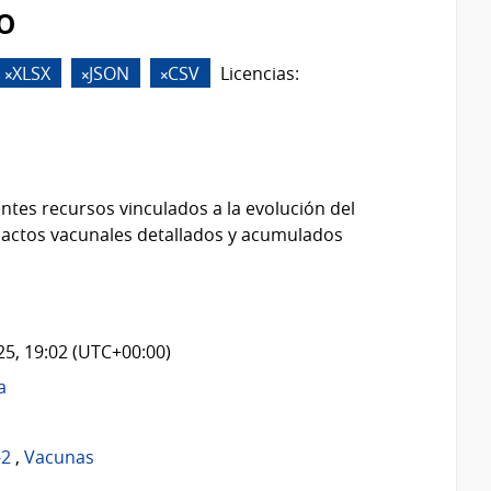
o
XLSX
JSON
CSV
Licencias:
ntes recursos vinculados a la evolución del
 actos vacunales detallados y acumulados
025, 19:02 (UTC+00:00)
a
-2
,
Vacunas