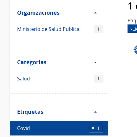
Filtro
datos...
1
Organizaciones
Organizaciones
Etiq
L
Ministerio de Salud Publica
1
Filtro
Categorias
Categorias
Salud
1
Filtro
Etiquetas
Etiquetas
Covid
1