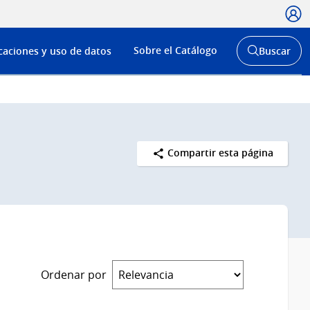
Usua
Menú
Sobre el Catálogo
caciones y uso de datos
Buscar
de
Abrir
buscador
navega
y
Compartir esta página
Ordenar por