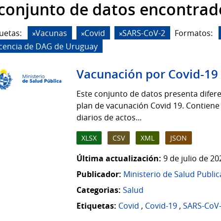
 conjunto de datos encontrad
uetas:
Vacunas
Covid
SARS-CoV-2
Formatos:
icencia de DAG de Uruguay
Vacunación por Covid-19
Este conjunto de datos presenta difere
plan de vacunación Covid 19. Contiene
diarios de actos...
XLSX
CSV
XML
JSON
Última actualización:
9 de julio de 2
Publicador:
Ministerio de Salud Public
Categorias:
Salud
Etiquetas:
Covid
,
Covid-19
,
SARS-CoV