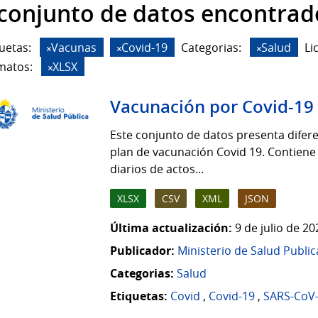
 conjunto de datos encontrad
uetas:
Vacunas
Covid-19
Categorias:
Salud
Li
matos:
XLSX
Vacunación por Covid-19
Este conjunto de datos presenta difere
plan de vacunación Covid 19. Contiene
diarios de actos...
XLSX
CSV
XML
JSON
Última actualización:
9 de julio de 2
Publicador:
Ministerio de Salud Public
Categorias:
Salud
Etiquetas:
Covid
,
Covid-19
,
SARS-CoV