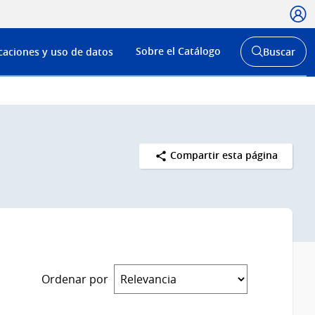
Usua
Menú
Sobre el Catálogo
caciones y uso de datos
Buscar
de
Abrir
buscador
navega
y
Compartir esta página
Ordenar por