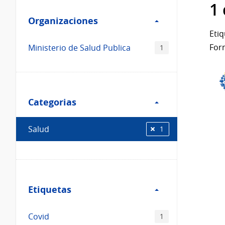
Filtro
datos...
1
Organizaciones
Organizaciones
Etiq
For
Ministerio de Salud Publica
1
Filtro
Categorias
Categorias
Salud
1
Filtro
Etiquetas
Etiquetas
Covid
1