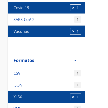
Covid-19
1
SARS-CoV-2
1
Vacunas
1
Filtro
Formatos
Formatos
CSV
1
JSON
1
XLSX
1