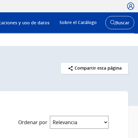
Usua
Menú
Sobre el Catálogo
caciones y uso de datos
Buscar
de
Abrir
buscador
navega
y
Compartir esta página
Ordenar por