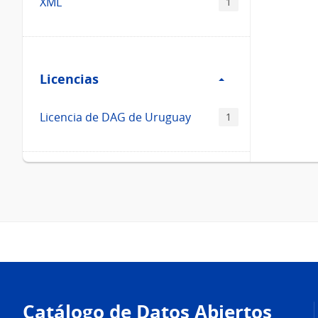
XML
1
Filtro
Licencias
Licencias
Licencia de DAG de Uruguay
1
Pie
de
Catálogo de Datos Abiertos