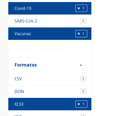
Covid-19
1
SARS-CoV-2
1
Vacunas
1
Filtro
Formatos
Formatos
CSV
1
JSON
1
XLSX
1