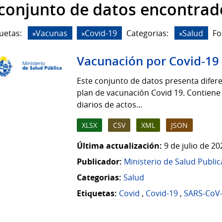
 conjunto de datos encontrad
uetas:
Vacunas
Covid-19
Categorias:
Salud
Fo
Vacunación por Covid-19
Este conjunto de datos presenta difere
plan de vacunación Covid 19. Contiene
diarios de actos...
XLSX
CSV
XML
JSON
Última actualización:
9 de julio de 2
Publicador:
Ministerio de Salud Public
Categorias:
Salud
Etiquetas:
Covid
,
Covid-19
,
SARS-CoV