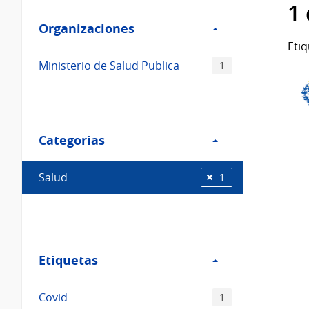
Filtro
datos...
1
Organizaciones
Organizaciones
Etiq
Ministerio de Salud Publica
1
Filtro
Categorias
Categorias
Salud
1
Filtro
Etiquetas
Etiquetas
Covid
1