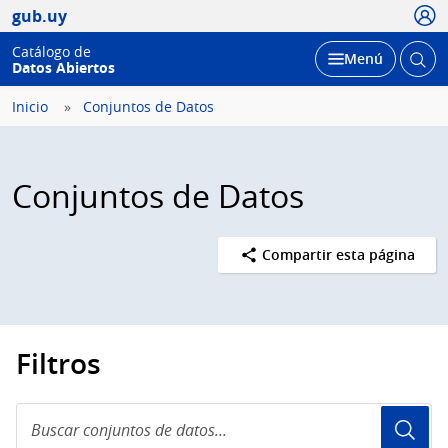
Usua
gub.uy
Catálogo de
Abrir
Desplegar
Menú
Datos Abiertos
busc
Inicio
Conjuntos de Datos
Conjuntos de Datos
Compartir esta página
Filtros
Buscar
conjuntos