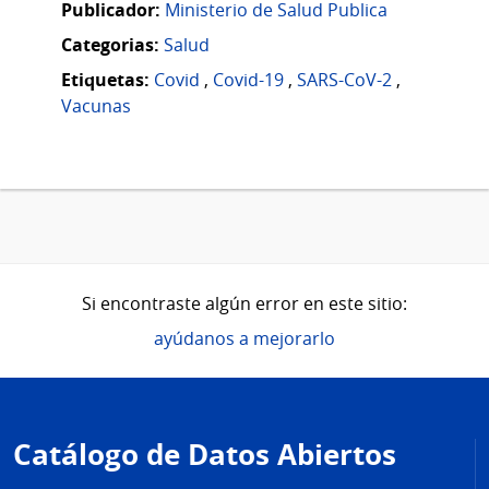
Publicador:
Ministerio de Salud Publica
Categorias:
Salud
Etiquetas:
Covid
,
Covid-19
,
SARS-CoV-2
,
Vacunas
Si encontraste algún error en este sitio:
ayúdanos a mejorarlo
Pie
de
Catálogo de Datos Abiertos
página