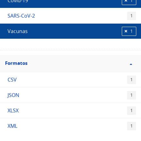
Covid-19
1
SARS-CoV-2
1
Vacunas
1
Filtro
Formatos
Formatos
CSV
1
JSON
1
XLSX
1
XML
1