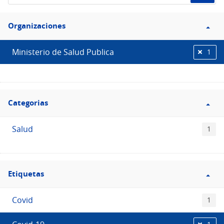
de
Filtro
datos...
Organizaciones
Organizaciones
Ministerio de Salud Publica
1
Filtro
Categorias
Categorias
Salud
1
Filtro
Etiquetas
Etiquetas
Covid
1