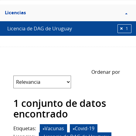
Filtro
Licencias
Licencias
Licencia de DAG de Uruguay
1
Ordenar por
1 conjunto de datos
encontrado
Etiquetas:
Vacunas
Covid-19