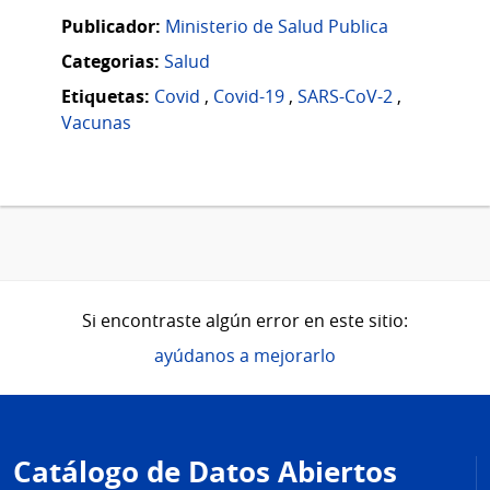
Publicador:
Ministerio de Salud Publica
Categorias:
Salud
Etiquetas:
Covid
,
Covid-19
,
SARS-CoV-2
,
Vacunas
Si encontraste algún error en este sitio:
ayúdanos a mejorarlo
Pie
de
Catálogo de Datos Abiertos
página