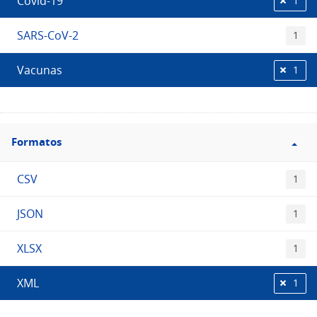
Covid-19
1
SARS-CoV-2
1
Vacunas
1
Filtro
Formatos
Formatos
CSV
1
JSON
1
XLSX
1
XML
1