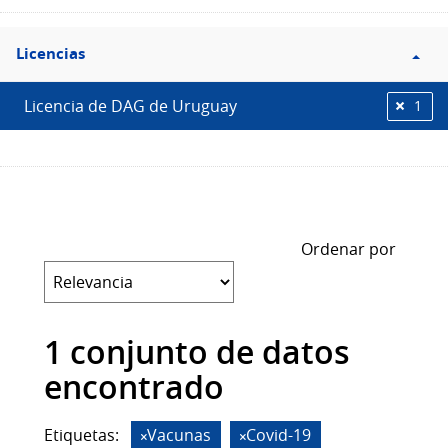
Filtro
Licencias
Licencias
Licencia de DAG de Uruguay
1
Ordenar por
1 conjunto de datos
encontrado
Etiquetas:
Vacunas
Covid-19