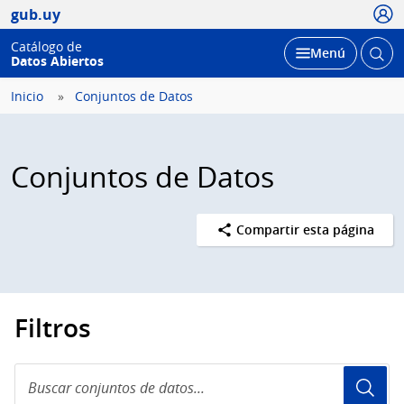
Usua
gub.uy
Catálogo de
Abrir
Desplegar
Menú
Datos Abiertos
busc
Inicio
Conjuntos de Datos
Conjuntos de Datos
Compartir esta página
Filtros
Buscar
conjuntos