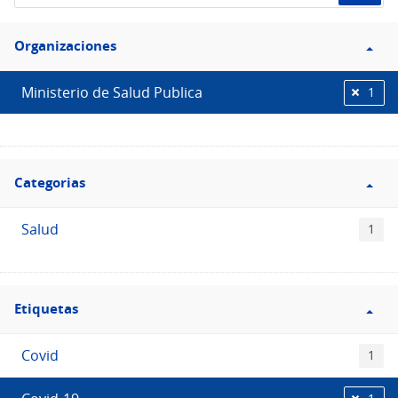
de
Filtro
datos...
Organizaciones
Organizaciones
Ministerio de Salud Publica
1
Filtro
Categorias
Categorias
Salud
1
Filtro
Etiquetas
Etiquetas
Covid
1