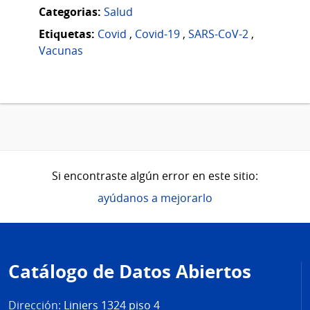
Categorias:
Salud
Etiquetas:
Covid
,
Covid-19
,
SARS-CoV-2
,
Vacunas
Si encontraste algún error en este sitio:
ayúdanos a mejorarlo
Pie
de
Catálogo de Datos Abiertos
página
Dirección:
Liniers 1324 piso 4