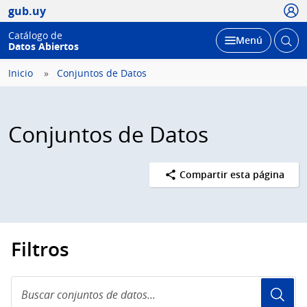
Usua
gub.uy
Catálogo de
Abrir
Desplegar
Menú
Datos Abiertos
busc
Inicio
Conjuntos de Datos
Conjuntos de Datos
Compartir esta página
Filtros
Buscar
conjuntos