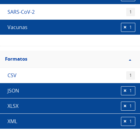
SARS-CoV-2
1
Vacunas
1
Filtro
Formatos
Formatos
CSV
1
JSON
1
XLSX
1
XML
1