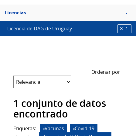
Filtro
Licencias
Licencias
Licencia de DAG de Uruguay
1
Ordenar por
1 conjunto de datos
encontrado
Etiquetas:
Vacunas
Covid-19