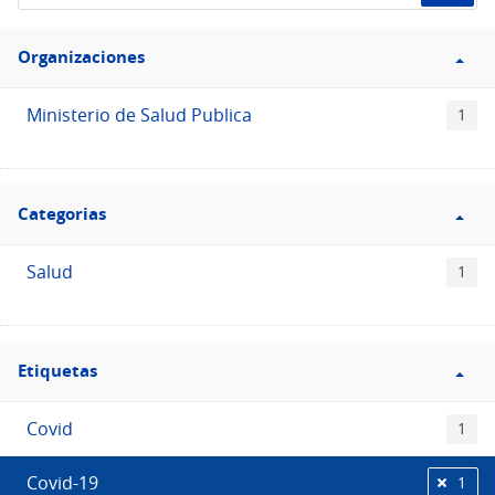
de
Filtro
datos...
Organizaciones
Organizaciones
Ministerio de Salud Publica
1
Filtro
Categorias
Categorias
Salud
1
Filtro
Etiquetas
Etiquetas
Covid
1
Covid-19
1