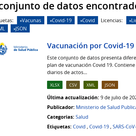
 conjunto de datos encontrad
uetas:
Vacunas
Covid-19
Covid
Licencias:
L
ML
JSON
Vacunación por Covid-19
Este conjunto de datos presenta difere
plan de vacunación Covid 19. Contiene
diarios de actos...
XLSX
CSV
XML
JSON
Última actualización:
9 de julio de 2
Publicador:
Ministerio de Salud Public
Categorias:
Salud
Etiquetas:
Covid
,
Covid-19
,
SARS-CoV