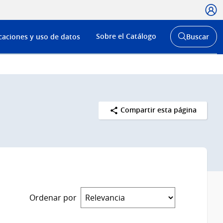
Usua
Menú
Sobre el Catálogo
caciones y uso de datos
Buscar
de
Abrir
buscador
navega
y
Compartir esta página
Ordenar por