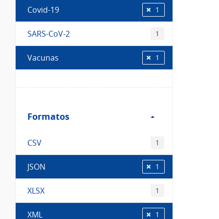
Covid-19
1
SARS-CoV-2
1
Vacunas
1
Filtro
Formatos
Formatos
CSV
1
JSON
1
XLSX
1
XML
1