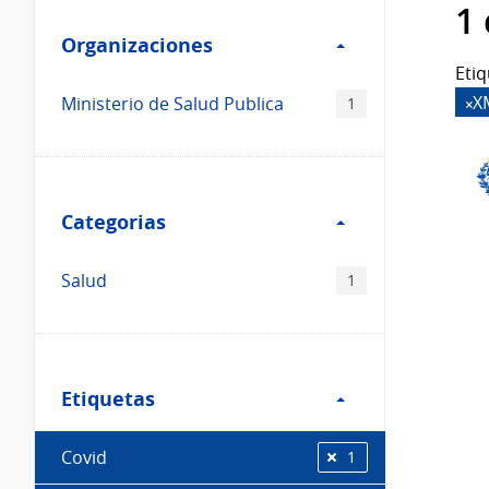
Filtro
datos...
1
Organizaciones
Organizaciones
Etiq
X
Ministerio de Salud Publica
1
Filtro
Categorias
Categorias
Salud
1
Filtro
Etiquetas
Etiquetas
Covid
1