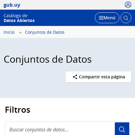
Usua
gub.uy
Catálogo de
Abrir
Desplegar
Menú
Datos Abiertos
busc
Inicio
Conjuntos de Datos
Conjuntos de Datos
Compartir esta página
Filtros
Buscar
conjuntos