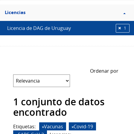
Filtro
Licencias
Licencias
Licencia de DAG de Uruguay
1
Ordenar por
1 conjunto de datos
encontrado
Etiquetas:
Vacunas
Covid-19