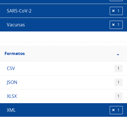
SARS-CoV-2
1
Vacunas
1
Filtro
Formatos
Formatos
CSV
1
JSON
1
XLSX
1
XML
1