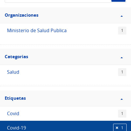
de
Filtro
datos...
Organizaciones
Organizaciones
Ministerio de Salud Publica
1
Filtro
Categorias
Categorias
Salud
1
Filtro
Etiquetas
Etiquetas
Covid
1
Covid-19
1