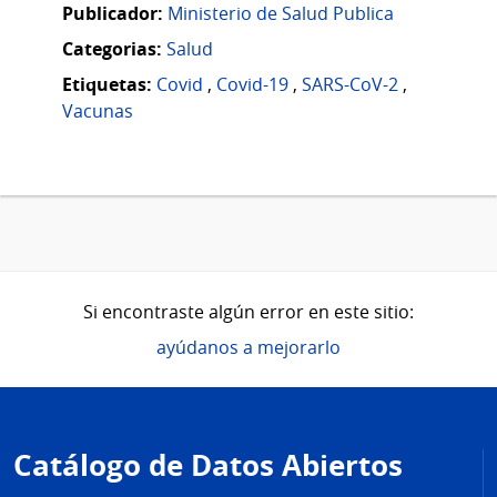
Publicador:
Ministerio de Salud Publica
Categorias:
Salud
Etiquetas:
Covid
,
Covid-19
,
SARS-CoV-2
,
Vacunas
Si encontraste algún error en este sitio:
ayúdanos a mejorarlo
Pie
de
Catálogo de Datos Abiertos
página