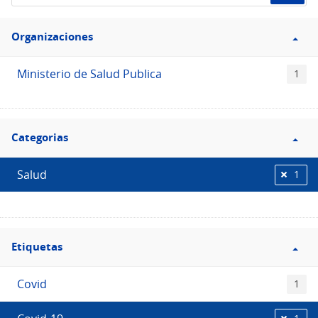
de
Filtro
datos...
Organizaciones
Organizaciones
Ministerio de Salud Publica
1
Filtro
Categorias
Categorias
Salud
1
Filtro
Etiquetas
Etiquetas
Covid
1