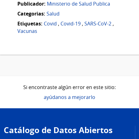
Publicador:
Ministerio de Salud Publica
Categorias:
Salud
Etiquetas:
Covid
,
Covid-19
,
SARS-CoV-2
,
Vacunas
Si encontraste algún error en este sitio:
ayúdanos a mejorarlo
Pie
de
Catálogo de Datos Abiertos
página