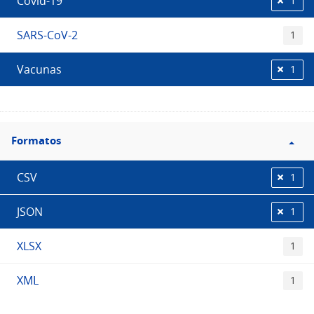
Covid-19
1
SARS-CoV-2
1
Vacunas
1
Filtro
Formatos
Formatos
CSV
1
JSON
1
XLSX
1
XML
1