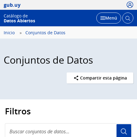
Usua
gub.uy
Catálogo de
Abrir
Desplegar
Menú
Datos Abiertos
busc
Inicio
Conjuntos de Datos
Conjuntos de Datos
Compartir esta página
Filtros
Buscar
conjuntos