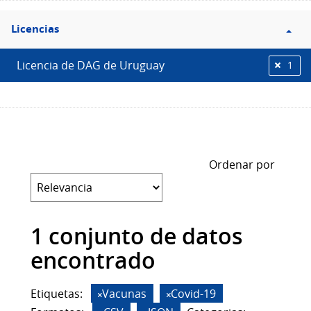
Filtro
Licencias
Licencias
Licencia de DAG de Uruguay
1
Ordenar por
1 conjunto de datos
encontrado
Etiquetas:
Vacunas
Covid-19