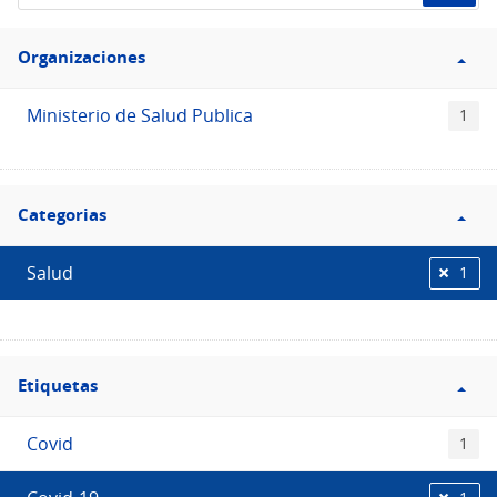
de
Filtro
datos...
Organizaciones
Organizaciones
Ministerio de Salud Publica
1
Filtro
Categorias
Categorias
Salud
1
Filtro
Etiquetas
Etiquetas
Covid
1