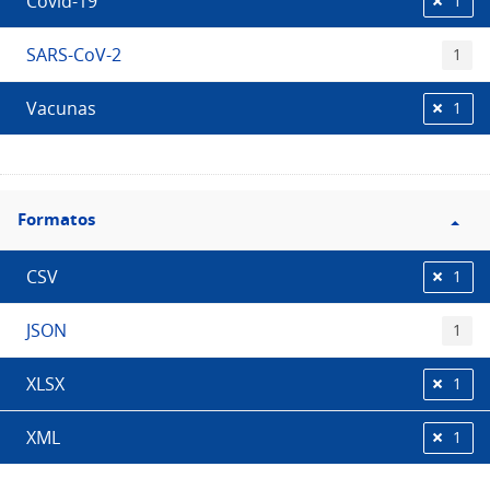
Covid-19
1
SARS-CoV-2
1
Vacunas
1
Filtro
Formatos
Formatos
CSV
1
JSON
1
XLSX
1
XML
1