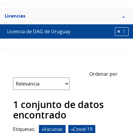
Filtro
Licencias
Licencias
Licencia de DAG de Uruguay
1
Ordenar por
1 conjunto de datos
encontrado
Etiquetas:
Vacunas
Covid-19