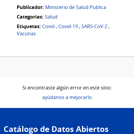
Publicador:
Ministerio de Salud Publica
Categorias:
Salud
Etiquetas:
Covid
,
Covid-19
,
SARS-CoV-2
,
Vacunas
Si encontraste algún error en este sitio:
ayúdanos a mejorarlo
Pie
de
Catálogo de Datos Abiertos
página