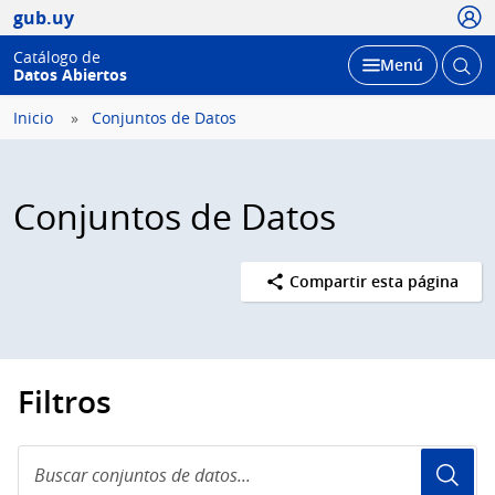
Usua
gub.uy
Catálogo de
Abrir
Desplegar
Menú
Datos Abiertos
busc
Inicio
Conjuntos de Datos
Conjuntos de Datos
Compartir esta página
Filtros
Buscar
conjuntos